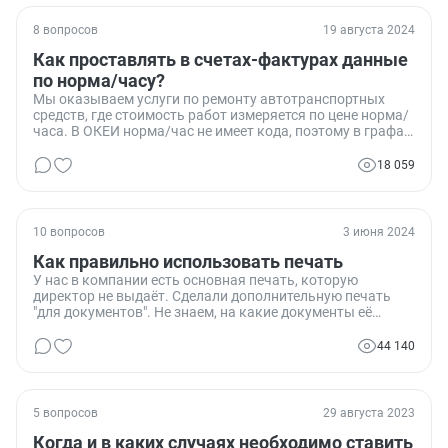
8 вопросов
19 августа 2024
Как проставлять в счетах-фактурах данные
по норма/часу?
Мы оказываем услуги по ремонту автотранспортных
средств, где стоимость работ измеряется по цене норма/
часа. В ОКЕИ норма/час не имеет кода, поэтому в графах
2 и 2а выставляемых счетов-фактур мы ставим прочерк.
Один из наших контрагентов требует изменить данные в
18 059
графах 3 и 4 счетов-фактур, сославшись на
Постановление №1137. Как правильно заполнять эти
графы, и прав ли наш контрагент в своих требованиях?
10 вопросов
3 июня 2024
Как правильно использовать печать
У нас в компании есть основная печать, которую
директор не выдаёт. Сделали дополнительную печать
"для документов". Не знаем, на какие документы её
можно ставить. Хочу написать приказ, который бы
указывал, где можно и нельзя использовать эту печать.
44 140
5 вопросов
29 августа 2023
Когда и в каких случаях необходимо ставить