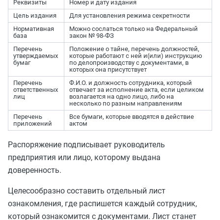
Реквизиты
Номер и дату издания
Цель издания
Для установления режима секретности
Нормативная
Можно сослаться только на Федеральный
база
закон № 98-ФЗ
Перечень
Положение о тайне, перечень должностей,
утверждаемых
которые работают с ней и(или) инструкцию
бумаг
по делопроизводству с документами, в
которых она присутствует
Перечень
Ф.И.О. и должность сотрудника, который
ответственных
отвечает за исполнение акта, если целиком
лиц
в
озлагается на одно лицо, либо на
несколько по разным направлениям
Перечень
Все бумаги, которые вводятся в действие
приложений
актом
Распоряжение подписывает руководитель
предприятия или лицо, которому выдана
доверенность.
Целесообразно составить отдельный лист
ознакомления, где распишется каждый сотрудник,
который ознакомится с документами. Лист станет