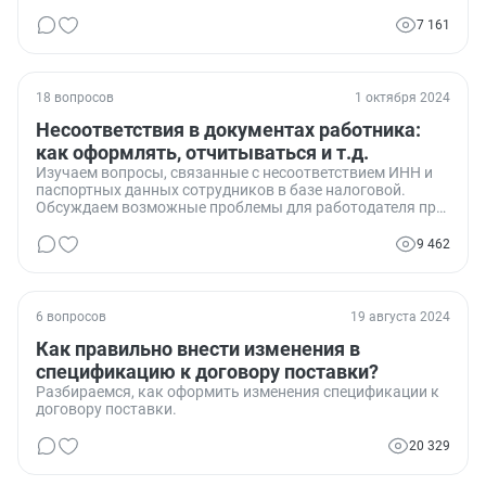
грузополучатель». Они говорят, что это должен сделать
их кладовщик на складе. Мы считаем, что если у них есть
7 161
доверенность на получение товаров, они и являются
грузополучателями. Кто прав?
18 вопросов
1 октября 2024
Несоответствия в документах работника:
как оформлять, отчитываться и т.д.
Изучаем вопросы, связанные с несоответствием ИНН и
паспортных данных сотрудников в базе налоговой.
Обсуждаем возможные проблемы для работодателя при
сдаче отчетности и варианты их решения.
9 462
6 вопросов
19 августа 2024
Как правильно внести изменения в
спецификацию к договору поставки?
Разбираемся, как оформить изменения спецификации к
договору поставки.
20 329