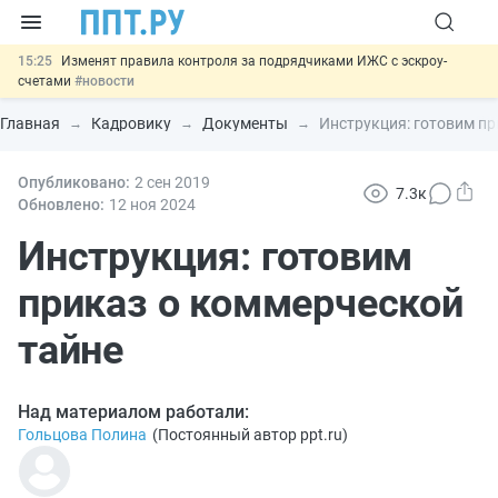
15:25
Изменят правила контроля за подрядчиками ИЖС с эскроу-
счетами
#новости
14:44
Минцифры предлагает запретить рассылку смс детям
#новости
Главная
Кадровику
Документы
Инструкция: готовим пр
14:02
Основания для выдворения иностранцев из России стало
больше
#новости
13:16
Опубликовано:
Могут разрешить использование персональных данных россиян
2 сен
2019
7.3к
для обучения ИИ
#новости
Обновлено:
12 ноя
2024
11:31
Важно
Разработают единые критерии трудовых и ГПХ-
отношений
Инструкция: готовим
#новости
приказ о коммерческой
тайне
Над материалом работали:
Гольцова Полина
(
Постоянный автор ppt.ru
)