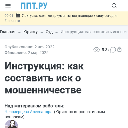
00:01
7 августа: важные документы, вступающие в силу сегодня
#новости
06.08
Минпромторг предложил запретить смешанные лоты
электроники в госзакупках
#новости
Главная
Юристу
Суд
Инструкция: как составить иск о 
06.08
Подписан указ об отмене спецрежима для вкладов физлиц из
недружественных стран
#новости
06.08
Опубликовано:
Возврат денег за риелторские услуги при недействительных
2 ноя
2022
5.3к
сделках: инициатива
#новости
Обновлено:
2 мар
2025
06.08
Важно
Обеспечительный платёж СПОТ могут заменить
банковской гарантией
Инструкция: как
#новости
составить иск о
мошенничестве
Над материалом работали:
Челозерцева Александра
(
Юрист по корпоративным
вопросам
)