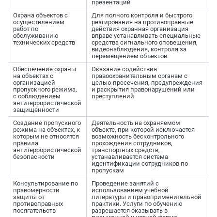
презентаций
Охрана объектов с
Для полного контроля и быстрого
осуществлением
реагирования на противоправные
работ по
действия охранная организация
обслуживанию
вправе устанавливать специальные
технических средств
средства сигнального оповещения,
видеонаблюдения, контроля за
перемещением объектов.
Обеспечение охраны
Оказание содействия
на объектах с
правоохранительным органам с
организацией
целью пресечения, предупреждения
пропускного режима,
и раскрытия правонарушений или
с соблюдением
преступлений
антитеррористической
защищенности
Создание пропускного
Деятельность на охраняемом
режима на объектах, к
объекте, при которой исключается
которым не относятся
возможность бесконтрольного
правила
прохождения сотрудников,
антитеррористической
транспортных средств,
безопасности
устанавливается система
идентификации сотрудников по
пропускам
Консультирование по
Проведение занятий с
правомерности
использованием учебной
защиты от
литературы и правоприменительной
противоправных
практики. Услуги по обучению
посягательств
разрешается оказывать в