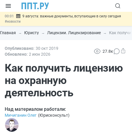
00:01
9 августа: важные документы, вступающие в силу сегодня
#новости
07.08
Подписан закон о блокировке продажи опасных товаров через
«Честный знак»
#новости
Главная
Юристу
Лицензии. Лицензирование
Как получи
07.08
Дистанционную работу беременных пропишут в ТК РФ
#новости
07.08
Опубликовано:
Госпошлину за устранение ошибок в документах предлагают
30 окт
2019
27.8к
отменить
#новости
Обновлено:
2 июн
2026
07.08
Важно
Разработают единые критерии трудовых и ГПХ-
отношений
Как получить лицензию
#новости
на охранную
деятельность
Над материалом работали:
Мичиганин Олег
(
Юрисконсульт
)