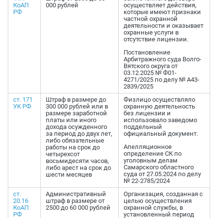
КоАП
000 рублей
осуществляет действия,
РФ
которые имеют признаки
частной охранной
деятельности и оказывает
охранные услуги в
отсутствие лицензии.
Постановление
Арбитражного суда Волго-
Вятского округа от
03.12.2025 № Ф01-
4271/2025 по делу № А43-
2839/2025
ст. 171
Штраф в размере до
Физлицо осуществляло
УК РФ
300 000 рублей или в
охранную деятельность
размере заработной
без лицензии и
платы или иного
использовало заведомо
дохода осужденного
поддельный
за период до двух лет,
официальный документ.
либо обязательные
Апелляционное
работы на срок до
определение СК по
четырехсот
уголовным делам
восьмидесяти часов,
Самарского областного
либо арест на срок до
суда от 27.05.2024 по делу
шести месяцев
№ 22-2785/2024
ст.
Административный
Организация, созданная с
20.16
штраф в размере от
целью осуществления
КоАП
2500 до 60 000 рублей
охранной службы, в
РФ
установленный период