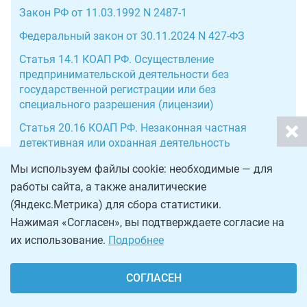
Закон РФ от 11.03.1992 N 2487-1
Федеральный закон от 30.11.2024 N 427-ФЗ
Статья 14.1 КОАП РФ. Осуществление
предпринимательской деятельности без
государственной регистрации или без
специального разрешения (лицензии)
Статья 20.16 КОАП РФ. Незаконная частная
детективная или охранная деятельность
Статья 171 УК РФ. Незаконное
Мы используем файлы cookie: необходимые — для
предпринимательство
работы сайта, а также аналитические
(Яндекс.Метрика) для сбора статистики.
Нажимая «Согласен», вы подтверждаете согласие на
Лицензия на частную охранную
их использование.
Подробнее
деятельность: проверьте знания
Короткий тест: 11 вопросов - проверьте и освежите
СОГЛАСЕН
знания