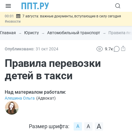
00:01
7 августа: важные документы, вступающие в силу сегодня
#новости
06.08
Минпромторг предложил запретить смешанные лоты
электроники в госзакупках
#новости
Главная
Юристу
Автомобильный транспорт
Правила пер
06.08
Подписан указ об отмене спецрежима для вкладов физлиц из
недружественных стран
#новости
06.08
Возврат денег за риелторские услуги при недействительных
Опубликовано:
31 окт
2024
9.7к
сделках: инициатива
#новости
06.08
Важно
Обеспечительный платёж СПОТ могут заменить
Правила перевозки
банковской гарантией
#новости
детей в такси
Над материалом работали:
Алешина Ольга
(
Адвокат
)
Размер шрифта: