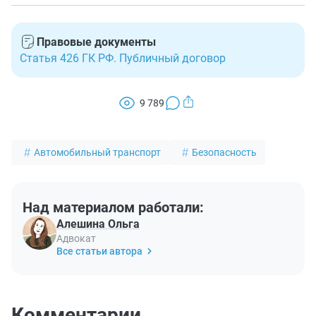
возможность установить и правильно закрепить
комплекции, может ехать пристегнутый ремнями
Да, если вы заранее не сообщили диспетчеру, что
автокресло пассажира.
безопасности.
потребуется везти ребенка, и на вызов прибыл
Правовые документы
автомобиль, не оснащенный автокреслом, т.к. это
Статья 426 ГК РФ. Публичный договор
является нарушением правил ПДД.
9 789
Автомобильный транспорт
Безопасность
Над материалом работали:
Алешина Ольга
Адвокат
Все статьи автора
Комментарии