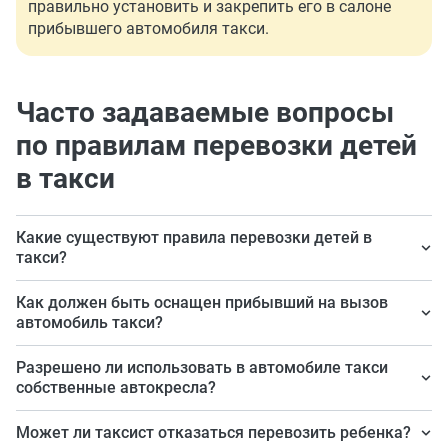
правильно установить и закрепить его в салоне
прибывшего автомобиля такси.
Часто задаваемые вопросы
по правилам перевозки детей
в такси
Какие существуют правила перевозки детей в
такси?
Ребенок в возрасте до 7 лет перевозится в
Как должен быть оснащен прибывший на вызов
специальных удерживающих устройства (автолюлька,
автомобиль такси?
автокресло), с 7 до 11 лет — в автокресле или, с
Если вы сообщили диспетчеру, что планируется
Разрешено ли использовать в автомобиле такси
учетом его роста и веса, с пристегнутыми ремнями
поездка с детьми, то прибывший автомобиль должен
собственные автокресла?
безопасности, старше 12 лет — пристегнутый ремнями
быть оснащен автокреслами. Исключение — если
безопасности.
Да, если в салоне прибывшего на вызов авто есть
Может ли таксист отказаться перевозить ребенка?
ребенок в возрасте от 7 до 11 лет, исходя из его