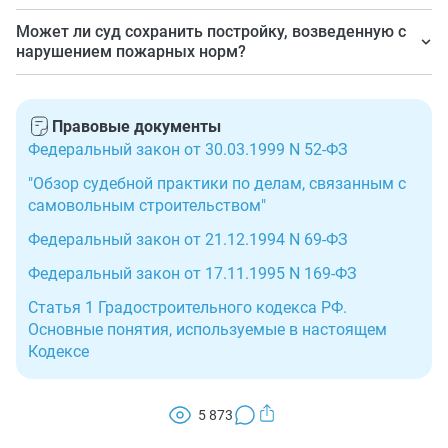
Если спорный объект создает угрозу жизни и
Может ли суд сохранить постройку, возведенную с
здоровью граждан, а также наносит ущерб имуществу
нарушением пожарных норм?
других лиц в части несоблюдения требований
Это разрешено при условии, что нарушения носят
противопожарных норм и правил.
незначительный характер и допустимо приведение
Правовые документы
постройки в соответствие с требованиями закона —
Федеральный закон от 30.03.1999 N 52-ФЗ
требованиями противопожарных норм.
"Обзор судебной практики по делам, связанным с
самовольным строительством"
Федеральный закон от 21.12.1994 N 69-ФЗ
Федеральный закон от 17.11.1995 N 169-ФЗ
Статья 1 Градостроительного кодекса РФ.
Основные понятия, используемые в настоящем
Кодексе
5 873