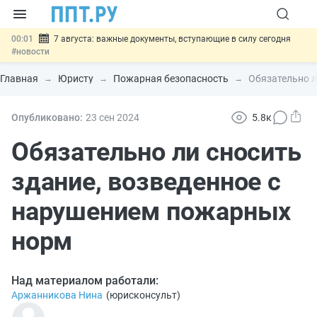
00:01
7 августа: важные документы, вступающие в силу сегодня
#новости
06.08
Минпромторг предложил запретить смешанные лоты
электроники в госзакупках
#новости
Главная
Юристу
Пожарная безопасность
Обязательно л
06.08
Подписан указ об отмене спецрежима для вкладов физлиц из
недружественных стран
#новости
06.08
Возврат денег за риелторские услуги при недействительных
Опубликовано:
23 сен
2024
5.8к
сделках: инициатива
#новости
06.08
Важно
Обеспечительный платёж СПОТ могут заменить
Обязательно ли сносить
банковской гарантией
#новости
здание, возведенное с
нарушением пожарных
норм
Над материалом работали:
Аржанникова Нина
(
юрисконсульт
)