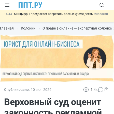
14:44
Минцифры предлагает запретить рассылку смс детям
#новости
14:02
Основания для выдворения иностранцев из России стало
больше
#новости
Главная
Колонки
О праве в онлайне — экспертная колонка
13:16
Могут разрешить использование персональных данных россиян
для обучения ИИ
#новости
12:42
Губернаторам дадут право вводить разрешительный учёт
иностранцев
#новости
11:31
Важно
Разработают единые критерии трудовых и ГПХ-
отношений
#новости
Опубликовано:
10 июн
2026
1.4к
Верховный суд оценит
законность рекламной