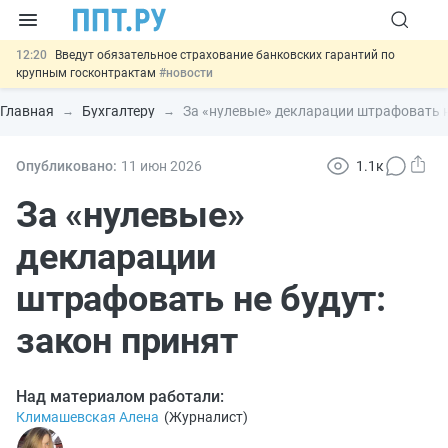
12:20
Введут обязательное страхование банковских гарантий по
крупным госконтрактам
#новости
11:12
Закон об ИИ синхронизируют с Гражданским кодексом
#новости
Главная
Бухгалтеру
За «нулевые» декларации штрафовать н
10:08
Договоры займа под залог жилья предложили заверять у
нотариуса
#новости
00:01
10 августа: важные документы, вступающие в силу сегодня
Опубликовано:
11 июн
2026
1.1к
#новости
07.08
Важно
Разработают единые критерии трудовых и ГПХ-
За «нулевые»
отношений
#новости
декларации
штрафовать не будут:
закон принят
Над материалом работали:
Климашевская Алена
(
Журналист
)