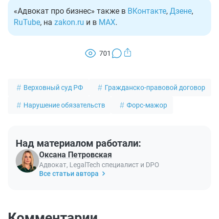
«Адвокат про бизнес» также в
ВКонтакте
,
Дзене
,
RuTube
, на
zakon.ru
и в
MAX
.
701
Верховный суд РФ
Гражданско-правовой договор
Нарушение обязательств
Форс-мажор
Над материалом работали:
Оксана Петровская
Адвокат, LegalTech специалист и DPO
Все статьи автора
Комментарии