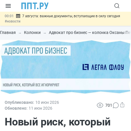
00:01
7 августа: важные документы, вступающие в силу сегодня
#новости
06.08
Минпромторг предложил запретить смешанные лоты
электроники в госзакупках
#новости
Главная
Колонки
Адвокат про бизнес — колонка Оксаны П
06.08
Подписан указ об отмене спецрежима для вкладов физлиц из
недружественных стран
#новости
06.08
Возврат денег за риелторские услуги при недействительных
сделках: инициатива
#новости
06.08
Важно
Обеспечительный платёж СПОТ могут заменить
банковской гарантией
#новости
Опубликовано:
10 июн
2026
701
Обновлено:
11 июн
2026
Новый риск, который