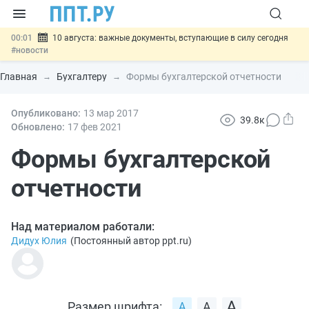
00:01
10 августа: важные документы, вступающие в силу сегодня
#новости
07.08
Подписан закон о блокировке продажи опасных товаров через
«Честный знак»
#новости
Главная
Бухгалтеру
Формы бухгалтерской отчетности
07.08
Дистанционную работу беременных пропишут в ТК РФ
#новости
07.08
Опубликовано:
Госпошлину за устранение ошибок в документах предлагают
13 мар
2017
39.8к
отменить
#новости
Обновлено:
17 фев
2021
07.08
Важно
Разработают единые критерии трудовых и ГПХ-
отношений
Формы бухгалтерской
#новости
отчетности
Над материалом работали:
Дидух Юлия
(
Постоянный автор ppt.ru
)
Размер шрифта: