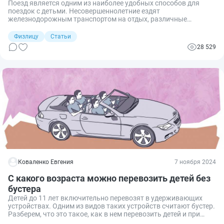
Поезд является одним из наиболее удобных способов для
поездок с детьми. Несовершеннолетние ездят
железнодорожным транспортом на отдых, различные
мероприятия (конкурсы, соревнования) или собираются в
гости к родственникам и друзьям. В большинстве случаев они
Физлицу
Статьи
едут с родителями. Но в жизни нередко складывается
28 529
ситуация, когда взрослые не могут сопровождать сына или
дочь в поездке и требуется отправить ребенка одного. К
примеру, мои знакомые планировали провести совместный
отпуск в новогодние каникулы в гостях у бабушки, но поехать
у них не получается. А их 12-летний сын заявил, что хочет
отправиться к бабушке один. Родители меня спросили, можно
ли отпустить его одного на поезде. Разберем, какие
установлены правила перевозки детей железнодорожным
транспортом.
Коваленко Евгения
7 ноября 2024
С какого возраста можно перевозить детей без
бустера
Детей до 11 лет включительно перевозят в удерживающих
устройствах. Одним из видов таких устройств считают бустер.
Разберем, что это такое, как в нем перевозить детей и при
достижении какого возраста его уже не используют.