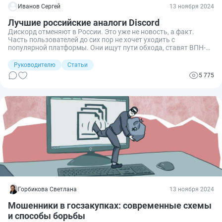
Иванов Сергей
13 ноября 2024
Лучшие российские аналоги Discord
Дискорд отменяют в России. Это уже не новость, а факт.
Часть пользователей до сих пор не хочет уходить с
популярной платформы. Они ищут пути обхода, ставят ВПН-
сервисы. Но все это не всегда помогает, а чаще вызывает
приступы негодования. Давайте посмотрим, можно ли
Руководителю
Статьи
отказаться от удобного, но уже отмененного сервиса, поискав
5 775
альтернативу среди отечественных программ.
Горбикова Светлана
13 ноября 2024
Мошенники в госзакупках: современные схемы
и способы борьбы