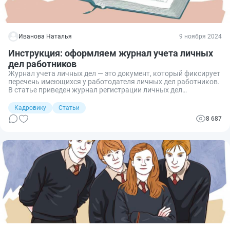
Иванова Наталья
9 ноября 2024
Инструкция: оформляем журнал учета личных
дел работников
Журнал учета личных дел — это документ, который фиксирует
перечень имеющихся у работодателя личных дел работников.
В статье приведен журнал регистрации личных дел
работников (образец), скачать который можно бесплатно.
Кадровику
Статьи
8 687