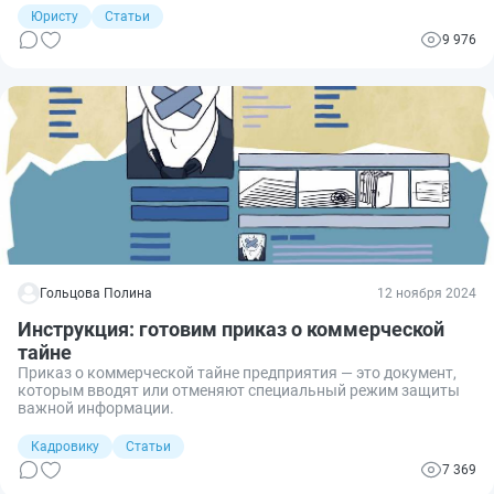
Наиболее удобной способ, чтобы добраться туда, — это поезд.
Юристу
Статьи
У родителей и педагогов возникли вопросы, с которыми они
9 976
попросили меня помочь им разобраться. Сделаем это вместе
и узнаем, как организовать перевозку группы детей
железнодорожным транспортом.
Гольцова Полина
12 ноября 2024
Инструкция: готовим приказ о коммерческой
тайне
Приказ о коммерческой тайне предприятия — это документ,
которым вводят или отменяют специальный режим защиты
важной информации.
Кадровику
Статьи
7 369