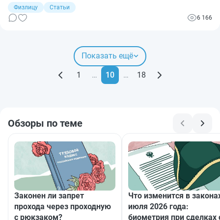
Физлицу
Статьи
6 166
Показать ещё
1
…
10
…
18
Обзоры по теме
Законен ли запрет
Что изменится в законах
прохода через проходную
июля 2026 года:
с рюкзаком?
биометрия при сделках 