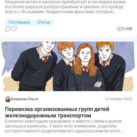
Мошенничество в закупках приобретает в последнее время
все более широкое распространение и связано это прежде
всего с «большими» бюджетными деньгами, которые
предполагаются к расходованию на поставку товара,
оказание услуг или выполнение работ. Разбираемся в схемах
Поставщику
Статьи
обмана в торгах.
2 628
Алешина Ольга
12 ноября 2024
Перевозка организованных групп детей
железнодорожным транспортом
Близятся новогодние праздники, а вместе с ними и долгие
школьные каникулы. У меня есть племянник, родители
которого вместе с родителями его одноклассников хотят
привезти школьников в период каникул в Санкт-Петербург.