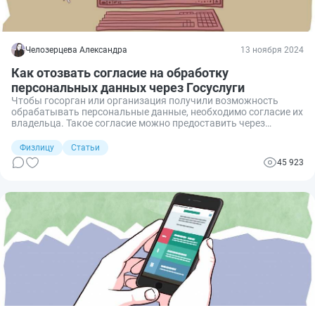
Челозерцева Александра
13 ноября 2024
Как отозвать согласие на обработку
персональных данных через Госуслуги
Чтобы госорган или организация получили возможность
обрабатывать персональные данные, необходимо согласие их
владельца. Такое согласие можно предоставить через
Госуслуги. Если субъект персональных данных решил
прекратить использование персональных данных, то процесс
Физлицу
Статьи
также доступен на Госуслугах. Расскажу о порядке отзыва
45 923
согласия на обработку персональных данных через Госуслуги.