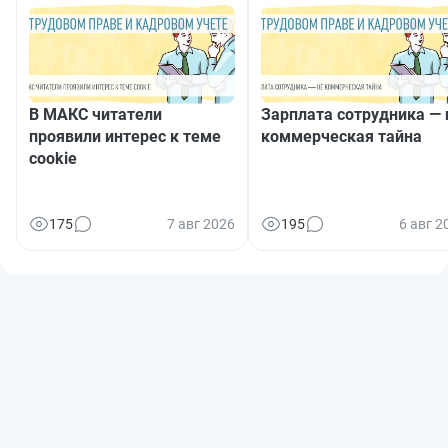
В МАКС читатели
Зарплата сотрудника — 
проявили интерес к теме
коммерческая тайна
cookie
175
7 авг 2026
195
6 авг 2