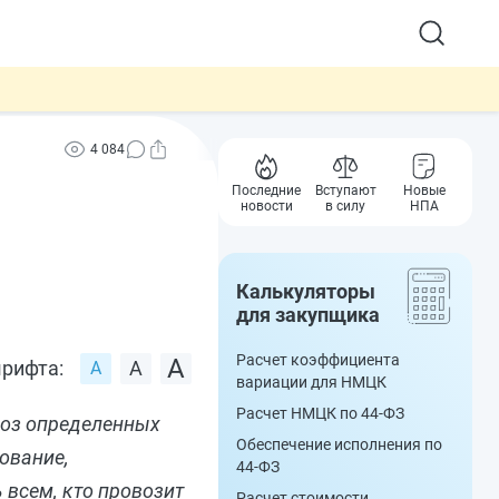
4 084
Последние
Вступают
Новые
новости
в силу
НПА
Калькуляторы
для закупщика
Расчет коэффициента
рифта:
вариации для НМЦК
Расчет НМЦК по 44-ФЗ
воз определенных
Обеспечение исполнения по
ование,
44-ФЗ
 всем, кто провозит
Расчет стоимости