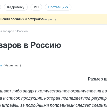
Кадровику
ИП
Поставщику
ошении военных и ветеранов
#юристу
в видеоиграх
#физлицу
оз товаров в Россию
ой итоговой аттестацией
#физлицу
 силу сегодня
#юристу
оваров в Россию
т заменить банковской гарантией
#бухгалтеру
на
(
Журналист
)
Размер ш
рещают либо вводят количественное ограничение на в
а и список продукции, которая подпадает под регулир
а штрафы, за подобными поправками следует следить