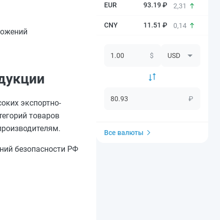
93.19 ₽
2,31
11.51 ₽
0,14
ложений
$
одукции
₽
соких экспортно-
тегорий товаров
производителям.
Все валюты
ений безопасности РФ