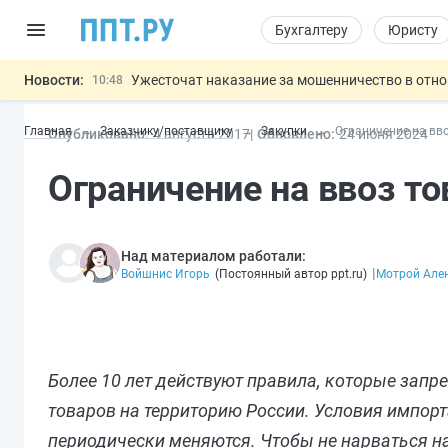
Бухгалтеру
Юристу
Новости:
Ужесточат наказание за мошенничество в отн
10:48
Введут маркировку и идентификацию игроков 
10:00
Главная
Заказчику/поставщику
Закупки
Ограничение на вв
Опубликовано:
4 авг
уста
2017
Обновлено:
24 июн
я
2024
ЕГЭ могут отменить и заменить государственн
09:13
7 августа: важные документы, вступающие в
00:01
Ограничение на ввоз т
Обеспечительный платёж СПОТ могу
06.08
Важно
Над материалом работали:
|
Войшнис Игорь
(
Постоянный автор ppt.ru
)
Мотрой Але
Более 10 лет действуют правила, которые зап
товаров на территорию России. Условия импорт
периодически меняются. Чтобы не нарваться н