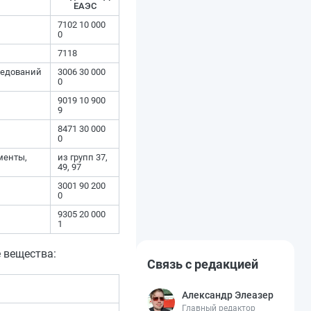
ЕАЭС
7102 10 000
0
7118
ледований
3006 30 000
0
9019 10 900
9
8471 30 000
0
менты,
из групп 37,
49, 97
3001 90 200
0
9305 20 000
1
 вещества:
Связь с редакцией
Александр Элеазер
Главный редактор