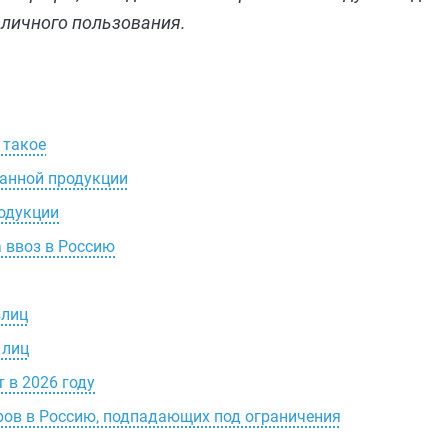
 личного пользования.
 такое
ранной продукции
родукции
 ввоз в Россию
злиц
 лиц
 в 2026 году
ров в Россию, подпадающих под ограничения