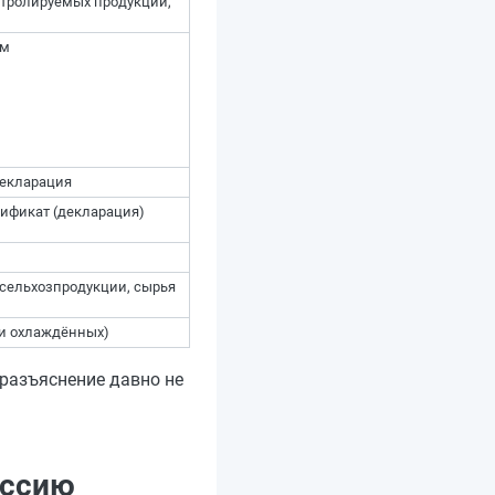
тролируемых продукции,
ем
декларация
тификат (декларация)
 сельхозпродукции, сырья
 и охлаждённых)
 разъяснение давно не
оссию