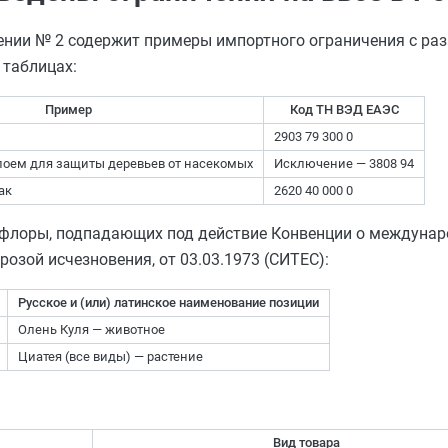
ении № 2 содержит примеры импортного ограничения с раз
 таблицах:
Пример
Код ТН ВЭД ЕАЭС
2903 79 300 0
лоем для защиты деревьев от насекомых
Исключение — 3808 94
ак
2620 40 000 0
 флоры, подпадающих под действие Конвенции о междунар
озой исчезновения, от 03.03.1973 (СИТЕС):
Русское и (или) латинское наименование позиции
Олень Куля — животное
Циатея (все виды) — растение
Вид товара