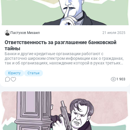
Пастухов Михаил
21 июля 2025
Ответственность за разглашение банковской
тайны
Банки и другие кредитные организации работают с
достаточно широким спектром информации как о гражданах,
так и об организациях, нахождение которой в руках третьих
лиц способно привести к крайне неблагоприятным
последствиям для субъектов таких сведений. Но если утечка
Юристу
Статьи
произойдет в результате виновных действий банка и его
1 903
сотрудников, то они не останутся в стороне, поскольку закон
предусматривает для них различные меры ответственности за
несанкционированное разглашение. Рассмотрим подробнее,
какая бывает ответственность за разглашение банковской
тайны.