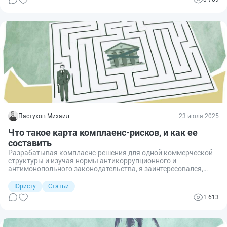
Пастухов Михаил
23 июля 2025
Что такое карта комплаенс-рисков, и как ее
составить
Разрабатывая комплаенс-решения для одной коммерческой
структуры и изучая нормы антикоррупционного и
антимонопольного законодательства, я заинтересовался,
какие инструменты существуют по работе с комплаенс-
рисками. Комплаенс-мероприятий по борьбе с вероятными
Юристу
Статьи
нарушениями в корпоративных структурах сегодня
1 613
множество, но не все из них широко известны. Одним из таких
малоизвестных мероприятий является разработка карты
комплаенс-рисков. Разберем подробнее, что это такое и как
ее составить.