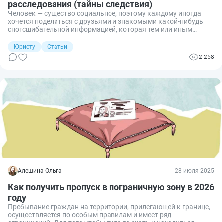
расследования (тайны следствия)
Человек — существо социальное, поэтому каждому иногда
хочется поделиться с друзьями и знакомыми какой-нибудь
сногсшибательной информацией, которая тем или иным
образом попала в руки. Но что будет, если вы оказались
причастны к расследованию преступления (например, были
Юристу
Статьи
приглашены в качестве понятого)? Можно ли поделиться с
2 258
близкими подробностями, которые стали вам известны в
результате общения со следственной группой и относятся к
тайне следствия?
Алешина Ольга
28 июля 2025
Как получить пропуск в пограничную зону в 2026
году
Пребывание граждан на территории, прилегающей к границе,
осуществляется по особым правилам и имеет ряд