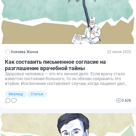
Князева Жанна
22 июля 2025
Как составить письменное согласие на
разглашение врачебной тайны
Здоровье человека — это его личное дело. Если врачу стало
известно состояние больного, то он обязан сохранить это
втайне. Исключение составляют случаи, когда пациент дал
письменное одобрение на разглашение. Расскажу, как его
оформить.
Физлицу
Статьи
3 626