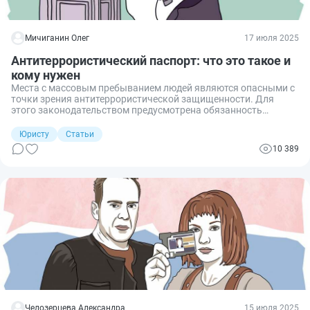
Мичиганин Олег
17 июля 2025
Антитеррористический паспорт: что это такое и
кому нужен
Места с массовым пребыванием людей являются опасными с
точки зрения антитеррористической защищенности. Для
этого законодательством предусмотрена обязанность
создания антитеррористического паспорта. Во избежание
привлечения к ответственности важно знать, с чего начать
Юристу
Статьи
оформление паспорта безопасности объекта и кто его должен
10 389
делать.
Челозерцева Александра
15 июля 2025