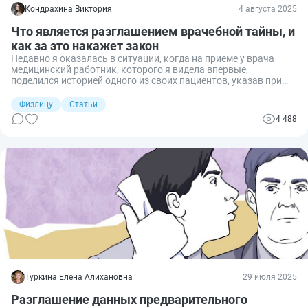
Кондрахина Виктория
4 августа 2025
Что является разглашением врачебной тайны, и
как за это накажет закон
Недавно я оказалась в ситуации, когда на приеме у врача
медицинский работник, которого я видела впервые,
поделился историей одного из своих пациентов, указав при
этом диагноз и ФИО больного. Меня заинтересовал вопрос, не
являются ли эти данные врачебной тайной и предусмотрена
Физлицу
Статьи
ли законом ответственность за их разглашение. Делюсь
4 488
информацией о том, как этот вопрос урегулирован на
законодательном уровне.
Туркина Елена Алихановна
29 июля 2025
Разглашение данных предварительного