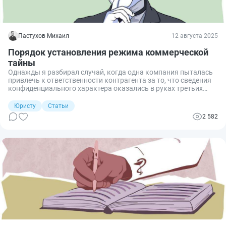
Пастухов Михаил
12 августа 2025
Порядок установления режима коммерческой
тайны
Однажды я разбирал случай, когда одна компания пыталась
привлечь к ответственности контрагента за то, что сведения
конфиденциального характера оказались в руках третьих
лиц. Но наказать «виновных» не получилось. Дело состояло в
том, что хотя де-факто информация и носила
Юристу
Статьи
конфиденциальный характер, но де-юре она таковой не
2 582
являлась, поскольку ее обладатель не позаботился
своевременно об установлении режима коммерческой тайны
в организации. Рассмотрим подробнее, из чего состоит
порядок установления режима коммерческой тайны.