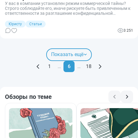
У вас в компании установлен режим коммерческой тайны?
Строго соблюдайте его, иначе рискуете быть привлеченным к
ответственности за разглашение конфиденциальной
информации. Рассказываю подробно о видах такой
ответственности.
Юристу
Статьи
3 251
Показать ещё
1
…
6
…
18
Обзоры по теме