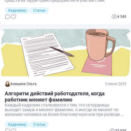
средств на территорию предприятия и убытии с нее.
Кадровику
Статьи
4 549
Алешина Ольга
5 июня 2025
Алгоритм действий работодателя, когда
работник меняет фамилию
Каждый кадровик сталкивался с тем, что сотрудницы
выходят замуж и меняют фамилию. А иногда ее меняют по
желанию человека на более благозвучную или при разводе.
Разберем, что делать кадровику при смене фамилии
работником: какие документы оформить и в какие
Кадровику
Статьи
уполномоченные организации об этом сообщить.
23 928