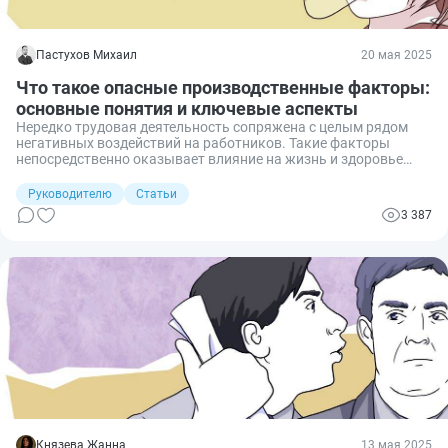
Пастухов Михаил
20 мая 2025
Что такое опасные производственные факторы:
основные понятия и ключевые аспекты
Нередко трудовая деятельность сопряжена с целым рядом
негативных воздействий на работников. Такие факторы
непосредственно оказывает влияние на жизнь и здоровье
трудящихся. Чтобы такие риски выявить и контролировать,
государство разрабатывает различные меры по их
Руководителю
Статьи
определению и классификации. Так, на законодательном
3 387
уровне определены опасные производственные факторы.
Рассмотрим подробнее, что это такое, основные понятия,
которые необходимо знать, и ключевые аспекты.
Князева Жанна
13 мая 2025