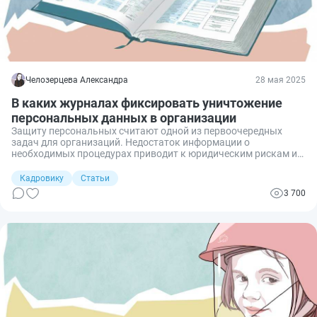
Челозерцева Александра
28 мая 2025
В каких журналах фиксировать уничтожение
персональных данных в организации
Защиту персональных считают одной из первоочередных
задач для организаций. Недостаток информации о
необходимых процедурах приводит к юридическим рискам и
нарушениям. В своей практике я узнала, что
правильное ведение журналов помогает не только в случае
Кадровику
Статьи
аудита, но и смягчает последствия при возникновении
3 700
конфликтных ситуаций. Поделюсь опытом и расскажу о том, в
каких журналах и как нужно фиксировать уничтожение
персональных данных для обеспечения безопасности
организации.