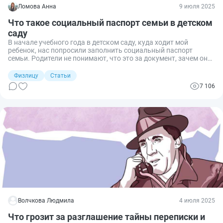
Ломова Анна
9 июля 2025
Что такое социальный паспорт семьи в детском
саду
В начале учебного года в детском саду, куда ходит мой
ребенок, нас попросили заполнить социальный паспорт
семьи. Родители не понимают, что это за документ, зачем он
требуется в ДОУ и обязательно ли его заполнять. Я
разобралась и расскажу подробно.
Физлицу
Статьи
7 106
Волчкова Людмила
4 июля 2025
Что грозит за разглашение тайны переписки и