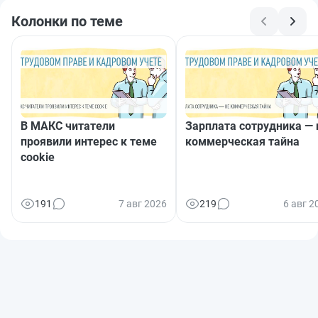
Колонки по теме
В МАКС читатели
Зарплата сотрудника — 
проявили интерес к теме
коммерческая тайна
cookie
191
7 авг 2026
219
6 авг 2