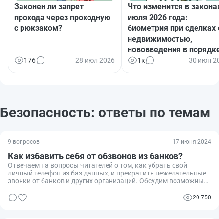
Законен ли запрет
Что изменится в законах
прохода через проходную
июля 2026 года:
с рюкзаком?
биометрия при сделках 
недвижимостью,
нововведения в порядк
назначения детских
176
28 июл 2026
1к
30 июн 2
пособий, новые виды
страхования и многое
другое
Безопасность: ответы по темам
9 вопросов
17 июня 2024
Как избавить себя от обзвонов из банков?
Отвечаем на вопросы читателей о том, как убрать свой
личный телефон из баз данных, и прекратить нежелательные
звонки от банков и других организаций. Обсудим возможные
пути решения проблемы, законодательные аспекты и опыт
читателей и экспертов.
20 750