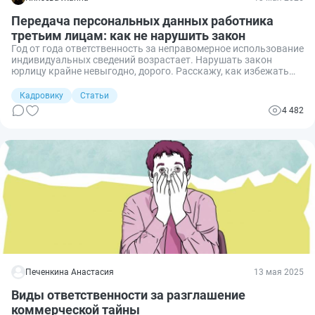
Передача персональных данных работника
третьим лицам: как не нарушить закон
Год от года ответственность за неправомерное использование
индивидуальных сведений возрастает. Нарушать закон
юрлицу крайне невыгодно, дорого. Расскажу, как избежать
негативных последствий при передаче работодателем
сведений о своих сотрудниках.
Кадровику
Статьи
4 482
Печенкина Анастасия
13 мая 2025
Виды ответственности за разглашение
коммерческой тайны