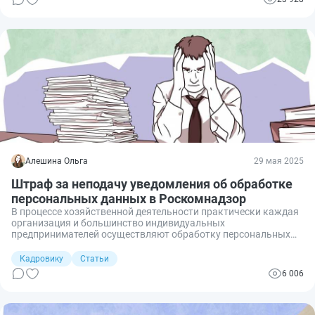
Алешина Ольга
29 мая 2025
Штраф за неподачу уведомления об обработке
персональных данных в Роскомнадзор
В процессе хозяйственной деятельности практически каждая
организация и большинство индивидуальных
предпринимателей осуществляют обработку персональных
данных. Перед тем как начать работу с такими данными,
необходимо подать в органы Роскомнадзора
Кадровику
Статьи
соответствующее уведомление. Разберем, кто и как обязан
6 006
подать уведомление об обработке персональных данных в
Роскомнадзор и какой штраф грозит за непредставление
этого документа.