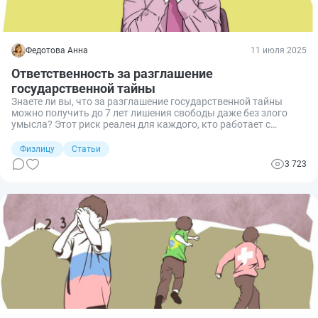
Федотова Анна
11 июля 2025
Ответственность за разглашение
государственной тайны
Знаете ли вы, что за разглашение государственной тайны
можно получить до 7 лет лишения свободы даже без злого
умысла? Этот риск реален для каждого, кто работает с
секретными сведениями. Сегодня поговорим о том, какие
сведения составляют гостайну, какие законы регулируют их
Физлицу
Статьи
охрану, какая ответственность предусмотрена за утечку и как
3 723
избежать ошибок, которые могут привести к серьезным
юридическим последствиям.