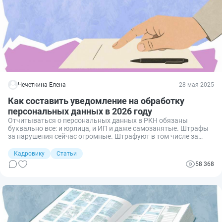
Чечеткина Елена
28 мая 2025
Как составить уведомление на обработку
персональных данных в 2026 году
Отчитываться о персональных данных в РКН обязаны
буквально все: и юрлица, и ИП и даже самозанятые. Штрафы
за нарушения сейчас огромные. Штрафуют в том числе за
неподачу уведомления. Поговорим о порядке предоставления
уведомления на обработку персональных данных в 2026 году
Кадровику
Статьи
и о правилах его заполнения.
58 368