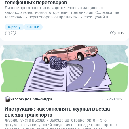
телефонных переговоров
Личное пространство каждого человека защищено
законодательством от вторжения третьих лиц. Содержание
телефонных переговоров, отправляемых сообщений в
мессенджерах, почтовой корреспонденции должно
оставаться секретом для посторонних, если сам гражданин не
Юристу
Статьи
хочет разглашать такую информацию. За неправомерное
8 012
ознакомление с такими сведениями или их разглашение
может наступить ответственность, вплоть до уголовной.
Давайте разбираться, что грозит за разглашение тайны
переписки и связи.
Челозерцева Александра
20 июня 2025
Инструкция: как заполнять журнал въезда-
выезда транспорта
Журнал учета въезда и выезда автотранспорта — это
документ, фиксирующий сведения о проезде транспортных