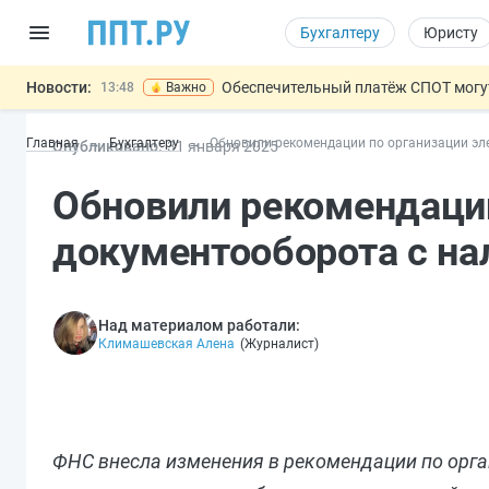
Бухгалтеру
Юристу
Новости:
Обеспечительный платёж СПОТ могу
13:48
Важно
Защита от сталкинга: доработанный законопр
12:17
Главная
Бухгалтеру
Обновили рекомендации по организации эл
Опубликовано:
31 янв
аря
2025
Минпромторг предлагает новые формы сертифи
11:23
Риск атак БПЛА можно учитывать при оценке
10:09
Обновили рекомендации
На оплату эвакуации автомобиля предложили 
14:21
документооборота с на
Над материалом работали:
Климашевская Алена
(
Журналист
)
ФНС внесла изменения в рекомендации по орг