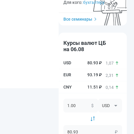
Для кого:
бухгалтеру
Все семинары
Курсы валют ЦБ
на 06.08
80.93 ₽
1,07
93.19 ₽
2,31
11.51 ₽
0,14
$
₽