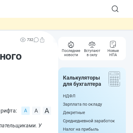
732
Последние
Вступают
Новые
ного
новости
в силу
НПА
Калькуляторы
для бухгалтера
НДФЛ
Зарплата по окладу
рифта:
Декретные
Среднедневной заработок
лательщиками. У
Налог на прибыль