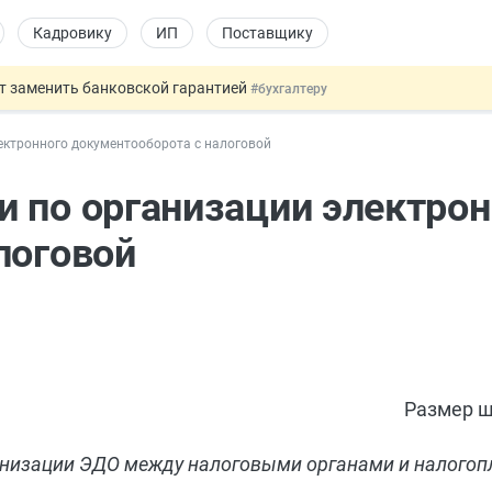
Кадровику
ИП
Поставщику
т заменить банковской гарантией
#бухгалтеру
оект направлен в Правительство
#юристу
ектронного документооборота с налоговой
ката и декларации о соответствии
#юристу
 профрисков
#кадровику
 по организации электрон
давать скидку
#физлицу
логовой
Размер ш
анизации ЭДО между налоговыми органами и налогоп