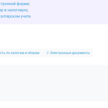
ектронной форме
;
ер в налоговую
;
галтерском учете
.
сть по налогам и сборам
Электронные документы