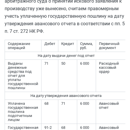
арбитражного суда о принятии искового заявления к
производству уже вынесено, считаем правомерным
учесть уплаченную государственную пошлину на дату
утверждения авансового отчета в соответствии с пп. 5
п. 7 ст. 272 НК РФ.
Содержание
Дебет
Кредит
Сумма,
Первичный
операций
руб.
документ
На дату выдачи денег под отчет
Выданы
71
50
6 000
Расходный
денежные
кассовый
средства под
ордер
отчет для
уплаты
государственной
пошлины
На дату утверждения авансового отчета
Уплачена
68
71
6 000
Авансовый
государственная
отчет
пошлина
подотчетным
лицом
Государственная
91-2
68
6 000
Авансовый