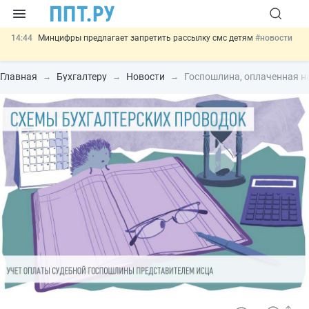
14:44
Минцифры предлагает запретить рассылку смс детям
#новости
14:02
Основания для выдворения иностранцев из России стало
больше
#новости
Главная
Бухгалтеру
Новости
Госпошлина, оплаченная на
13:16
Могут разрешить использование персональных данных россиян
для обучения ИИ
#новости
12:42
Губернаторам дадут право вводить разрешительный учёт
иностранцев
#новости
11:31
Важно
Разработают единые критерии трудовых и ГПХ-
отношений
#новости