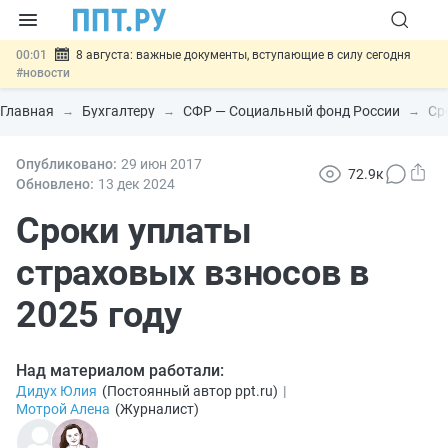
00:01
8 августа: важные документы, вступающие в силу сегодня
#новости
07.08
Подписан закон о блокировке продажи опасных товаров через
«Честный знак»
#новости
Главная
Бухгалтеру
СФР — Социальный фонд России
Ср
07.08
Дистанционную работу беременных пропишут в ТК РФ
#новости
07.08
Опубликовано:
Госпошлину за устранение ошибок в документах предлагают
29 июн
2017
72.9к
отменить
#новости
Обновлено:
13 дек
2024
07.08
Важно
Разработают единые критерии трудовых и ГПХ-
отношений
Сроки уплаты
#новости
страховых взносов в
2025 году
Над материалом работали:
Дидух Юлия
(
Постоянный автор ppt.ru
)
|
Мотрой Алена
(
Журналист
)