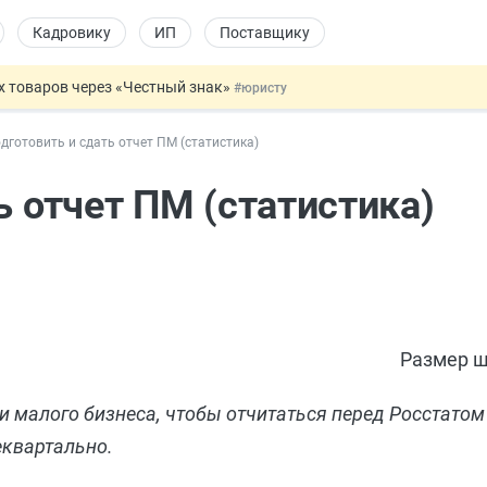
Кадровику
ИП
Поставщику
х товаров через «Честный знак»
#юристу
в ТК РФ
#кадровику
дготовить и сдать отчет ПМ (статистика)
ах предлагают отменить
#физлицу
ЖС с эскроу-счетами
#юристу
ь отчет ПМ (статистика)
овых и ГПХ-отношений
#кадровику
Размер ш
и малого бизнеса, чтобы отчитаться перед Росстатом
еквартально.