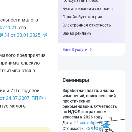
КонсультантПлюс
Бухгалтерский аутсорсинг
Онлайн-бухгалтерия
тельности малого
Электронная отчетность
07.2021
, его
Заказ рекламы
 34 от 30.01.2025
,
№
Еще 3 услуги
 малого предприятия
дпринимательскую
 отчитываются в
Семинары
ии и ИП с годовой
Заработная плата: анализ
изменений, поиск решений,
от 24.07.2007
,
ПП РФ
практические
атус малого
рекомендации. Отчётность
по НДФЛ и страховым
взносам в 2026 году
Дата:
21 сентября 2026
Стоимость:
35 900
₽