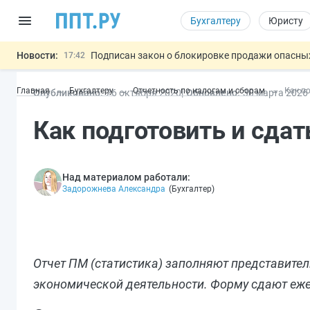
Бухгалтеру
Юристу
Новости:
Подписан закон о блокировке продажи опасны
17:42
Дистанционную работу беременных пропишут 
17:17
Главная
Бухгалтеру
Отчетность по налогам и сборам
Как по
Опубликовано:
26 окт
ября
2020
Обновлено:
30 мар
та
2026
Госпошлину за устранение ошибок в документ
16:02
Изменят правила контроля за подрядчиками И
15:25
Как подготовить и сдат
Разработают единые критерии труд
11:31
Важно
Над материалом работали:
Задорожнева Александра
(
Бухгалтер
)
Отчет ПМ (статистика) заполняют представител
экономической деятельности. Форму сдают еж