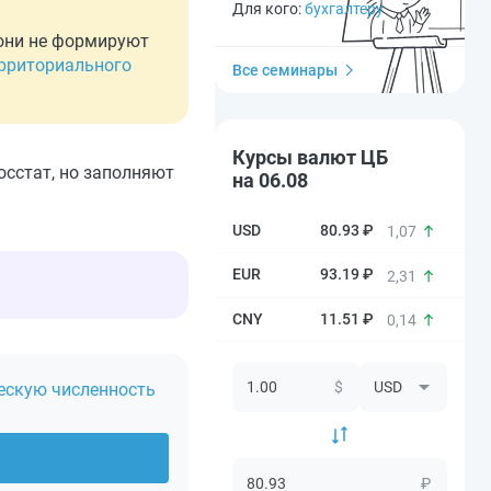
Для кого:
бухгалтеру
 они не формируют
рриториального
Все семинары
Курсы валют ЦБ
осстат, но заполняют
на 06.08
80.93 ₽
1,07
93.19 ₽
2,31
11.51 ₽
0,14
$
ескую численность
₽