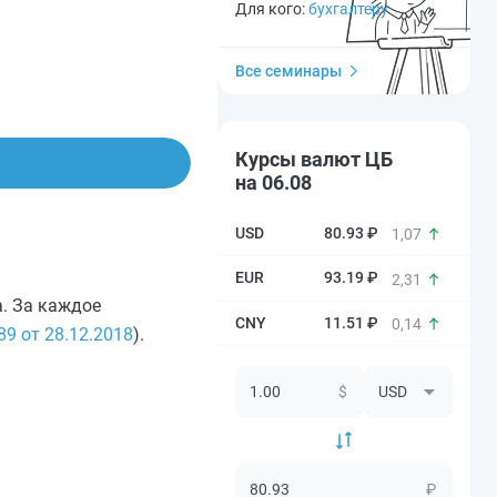
Для кого:
бухгалтеру
Все семинары
Курсы валют ЦБ
на 06.08
80.93 ₽
1,07
93.19 ₽
2,31
а. За каждое
11.51 ₽
0,14
9 от 28.12.2018
).
$
₽