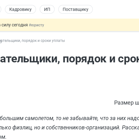
Кадровику
ИП
Поставщику
 силу сегодня
#юристу
х товаров через «Честный знак»
#юристу
лательщики, порядок и сроки уплаты
5
в ТК РФ
#кадровику
ах предлагают отменить
#физлицу
лательщики, порядок и сро
овых и ГПХ-отношений
#кадровику
Размер ш
большим самолетом, то не забывайте, что за них над
олько физлиц, но и собственников-организаций. Расск
ом.