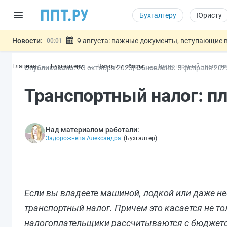
Бухгалтеру
Юристу
Новости:
9 августа: важные документы, вступающие в
00:01
Подписан закон о блокировке продажи опасны
07.08
Главная
Бухгалтеру
Налоги и сборы
Транспортный налог: п
Опубликовано:
23 окт
ября
2023
Обновлено:
3 фев
раля
202
Дистанционную работу беременных пропишут 
07.08
Госпошлину за устранение ошибок в документ
07.08
Транспортный налог: п
Разработают единые критерии труд
07.08
Важно
Над материалом работали:
Задорожнева Александра
(
Бухгалтер
)
Если вы владеете машиной, лодкой или даже не
транспортный налог. Причем это касается не т
налогоплательщики рассчитываются с бюджет