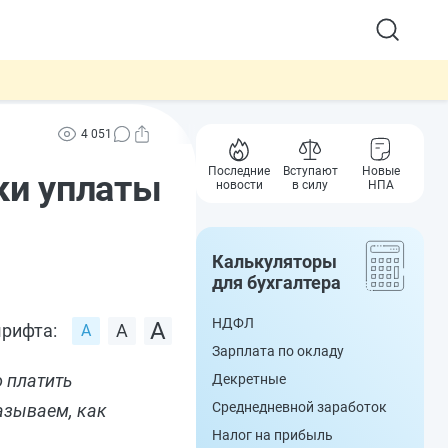
4 051
Последние
Вступают
Новые
ки уплаты
новости
в силу
НПА
Калькуляторы
для бухгалтера
НДФЛ
рифта:
Зарплата по окладу
о платить
Декретные
Среднедневной заработок
азываем, как
Налог на прибыль