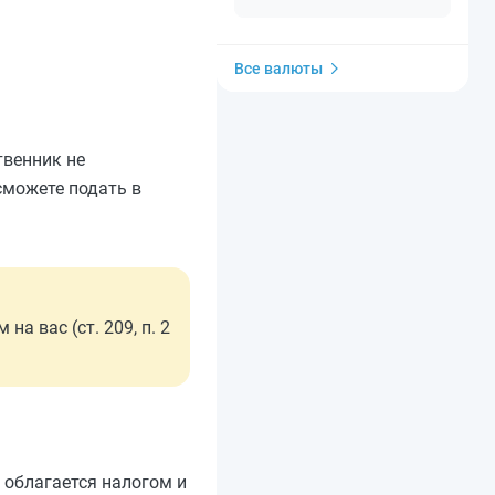
Все валюты
твенник не
 сможете подать в
а вас (ст. 209, п. 2
 облагается налогом и