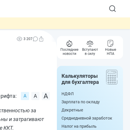
3 207
Последние
Вступают
Новые
новости
в силу
НПА
Калькуляторы
для бухгалтера
НДФЛ
рифта:
Зарплата по окладу
ственностью за
Декретные
Среднедневной заработок
ьны и затрагивают
Налог на прибыль
е ККТ.