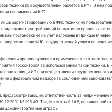
овой техники при осуществлении расчетов в РФ». В нем по
ловия неприменения ККТ.
 лишь зарегистрированную в ФНС технику, ее пользовател
придерживаться требований нормативно-правовых актов 
низмы постановки ее на учет изложены в Приказе Минфин
а предоставления ФНС государственной услуги по ведению
 фиксации правонарушения и применение мер ответственн
риятия госконтроля за использованием такой техники. В 
ите прав юрлиц и ИП при осуществлении государственного 
ожение о федеральном надзоре за соблюдением законодате
2.
 предусматривающим ответственность за неприменение К
.12.2001 № 195-ФЗ. Так, его статьей 14.5, посвященной от
ные административные штрафы.