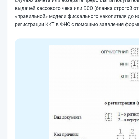
случаях зачета или возврата предоплаты покупател
выдачей кассового чека или БСО (бланка строгой от
«правильной» модели фискального накопителя до 
регистрации ККТ в ФНС с помощью заявления формы