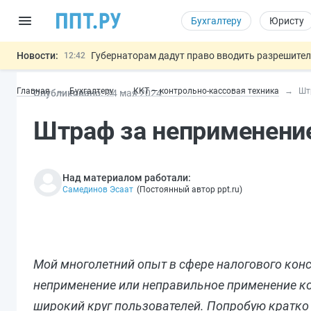
Бухгалтеру
Юристу
Новости:
Губернаторам дадут право вводить разрешите
12:42
ФНС изменит правила рассмотрения жалоб на
12:05
Главная
Бухгалтеру
ККТ — контрольно-кассовая техника
Шт
Опубликовано:
24 мая 2024
Разработают единые критерии труд
11:31
Важно
Ужесточат наказание за мошенничество в отн
10:48
Штраф за неприменени
Могут разрешить использование персональных
13:16
Над материалом работали:
Самединов Эсаат
(
Постоянный автор ppt.ru
)
Мой многолетний опыт в сфере налогового конс
неприменение или неправильное применение кон
широкий круг пользователей. Попробую кратко