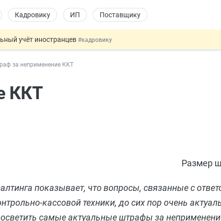
Кадровику
ИП
Поставщику
льный учёт иностранцев
#кадровику
 налоговые органы
#бухгалтеру
раф за неприменение ККТ
овых и ГПХ-отношений
#кадровику
ошении военных и ветеранов
#юристу
е ККТ
 данных россиян для обучения ИИ
#юристу
Размер ш
алтинга показывает, что вопросы, связанные с ответ
трольно-кассовой техники, до сих пор очень актуал
 осветить самые актуальные штрафы за неприменени