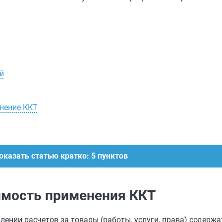
й
нение ККТ
оказать статью кратко: 5 пунктов
имость применения ККТ
нии расчетов за товары (работы, услуги, права) содержат