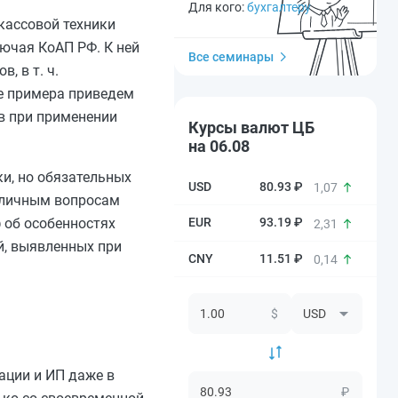
Для кого:
бухгалтеру
кассовой техники
ючая КоАП РФ. К ней
Все семинары
, в т. ч.
ве примера приведем
ов при применении
Курсы валют ЦБ
на 06.08
и, но обязательных
80.93 ₽
1,07
азличным вопросам
 об особенностях
93.19 ₽
2,31
й, выявленных при
11.51 ₽
0,14
$
зации и ИП даже в
₽