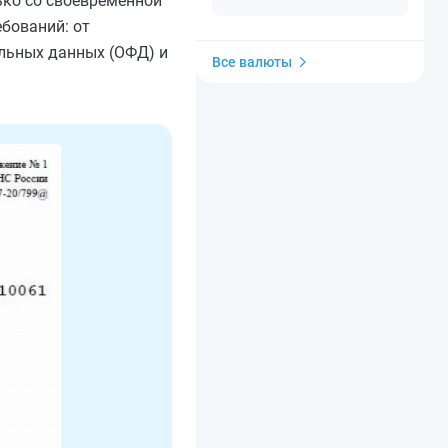
ько со своевременной
ебований: от
льных данных (ОФД) и
Все валюты