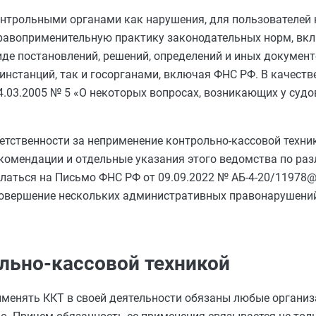
онтрольными органами как нарушения, для пользователей 
равоприменительную практику законодательных норм, вкл
де постановлений, решений, определений и иных документов
нстанций, так и госорганами, включая ФНС РФ. В качест
4.03.2005 № 5 «О некоторых вопросах, возникающих у суд
етственности за неприменение контрольно-кассовой техник
екомендации и отдельные указания этого ведомства по р
слаться на Письмо ФНС РФ от 09.09.2022 № АБ-4-20/11978@
 совершение нескольких административных правонарушени
ольно-кассовой техникой
 применять ККТ в своей деятельности обязаны любые органи