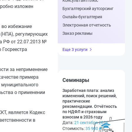
КонсультантПлюс
дробно изложен
Бухгалтерский аутсорсинг
Онлайн-бухгалтерия
Электронная отчетность
и во избежание
Заказ рекламы
(НПА), регулирующих
а РФ от 22.07.2013 №
 Госреестра
Еще 3 услуги
ости за неприменение
качестве примера
Семинары
и муниципального
Заработная плата: анализ
льства о применении
изменений, поиск решений,
практические
рекомендации. Отчётность
по НДФЛ и страховым
КТ, является Кодекс
взносам в 2026 году
ветственности в
Дата:
21 сентября 2026
Стоимость:
35 900
₽