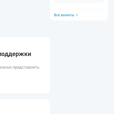
Все валюты
 поддержки
есячно представлять