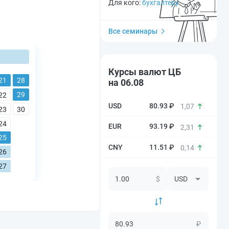
Для кого:
бухгалтеру
Все семинары
Курсы валют ЦБ
21
28
на 06.08
29
22
80.93 ₽
1,07
23
30
24
93.19 ₽
2,31
25
11.51 ₽
0,14
26
27
$
₽