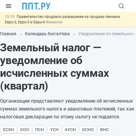
15:15
Правительство продлило разрешение на продажу бензина
Евро-2, Евро-3 и Евро-4
#новости
14:21
На оплату эвакуации автомобиля предложили давать скидку
#новости
Главная
Календарь бухгалтера
Уведомление по земельному 
13:48
Важно
Обеспечительный платёж СПОТ могут заменить
Земельный налог —
банковской гарантией
#новости
12:17
Защита от сталкинга: доработанный законопроект направлен в
Правительство
#новости
уведомление об
15:51
МВД запускает автоматическое аннулирование патента
иностранцев за неуплату НДФЛ
#новости
исчисленных суммах
(квартал)
Организации представляют уведомление об исчисленных
суммах земельного налога и авансовых платежей, так как
налоговая декларация по этому налогу не подается.
ЕСХН
ООО
ПСН
УСН
АУСН
ОСНО
ФНС