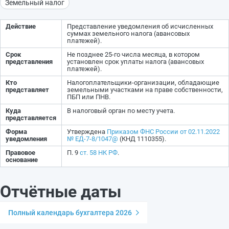
Земельный налог
Действие
Представление уведомления об исчисленных
суммах земельного налога (авансовых
платежей).
Срок
Не позднее 25-го числа месяца, в котором
представления
установлен срок уплаты налога (авансовых
платежей).
Кто
Налогоплательщики-организации, обладающие
представляет
земельными участками на праве собственности,
ПБП или ПНВ.
Куда
В налоговый орган по месту учета.
представляется
Форма
Утверждена
Приказом ФНС России от 02.11.2022
уведомления
№ ЕД-7-8/1047@
(КНД 1110355).
Правовое
П. 9
ст. 58 НК РФ
.
основание
Отчётные даты
Полный календарь бухгалтера 2026