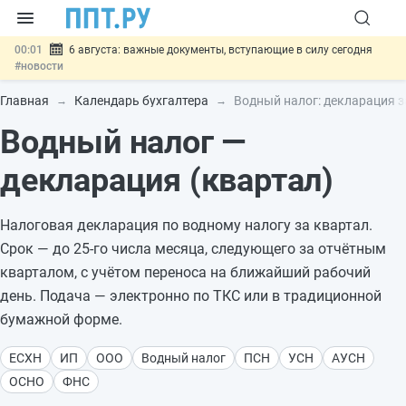
00:01
6 августа: важные документы, вступающие в силу сегодня
#новости
05.08
Обновили сообщения НПФ о договорах НПО и долгосрочных
сбережений
#новости
Главная
Календарь бухгалтера
Водный налог: декларация з
05.08
Мигрантам с судимостью запретят получать ВНЖ и
Водный налог —
гражданство: закон подписан
#новости
05.08
Систему страхования вкладов распространили на электронные
кошельки
#новости
декларация (квартал)
05.08
Важно
Подписан закон об упрощении госзакупок по 44-ФЗ
#новости
Налоговая декларация по водному налогу за квартал.
Срок — до 25-го числа месяца, следующего за отчётным
кварталом, с учётом переноса на ближайший рабочий
день. Подача — электронно по ТКС или в традиционной
бумажной форме.
ЕСХН
ИП
ООО
Водный налог
ПСН
УСН
АУСН
ОСНО
ФНС