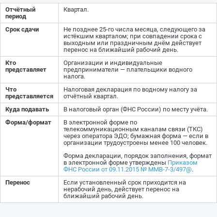
Отчётный
Квартал.
период
Срок сдачи
Не позднее 25-го числа месяца, следующего за
истёкшим кварталом; при совпадении срока с
выходным или праздничным днём действует
перенос на ближайший рабочий день.
Кто
Организации и индивидуальные
представляет
предприниматели — плательщики водного
налога.
Что
Налоговая декларация по водному налогу за
представляется
отчётный квартал.
Куда подавать
В налоговый орган (ФНС России) по месту учёта.
Форма/формат
В электронной форме по
телекоммуникационным каналам связи (ТКС)
через оператора ЭДО; бумажная форма — если в
организации трудоустроены менее 100 человек.
Форма декларации, порядок заполнения, формат
в электронной форме утверждены
Приказом
ФНС России от 09.11.2015 № ММВ-7-3/497@
.
Перенос
Если установленный срок приходится на
нерабочий день, действует перенос на
ближайший рабочий день.