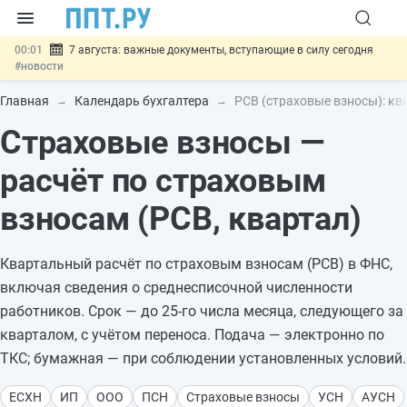
00:01
7 августа: важные документы, вступающие в силу сегодня
#новости
06.08
Минпромторг предложил запретить смешанные лоты
электроники в госзакупках
#новости
Главная
Календарь бухгалтера
РСВ (страховые взносы): кв
06.08
Подписан указ об отмене спецрежима для вкладов физлиц из
Страховые взносы —
недружественных стран
#новости
06.08
Возврат денег за риелторские услуги при недействительных
сделках: инициатива
#новости
расчёт по страховым
06.08
Важно
Обеспечительный платёж СПОТ могут заменить
банковской гарантией
#новости
взносам (РСВ, квартал)
Квартальный расчёт по страховым взносам (РСВ) в ФНС,
включая сведения о среднесписочной численности
работников. Срок — до 25-го числа месяца, следующего за
кварталом, с учётом переноса. Подача — электронно по
ТКС; бумажная — при соблюдении установленных условий.
ЕСХН
ИП
ООО
ПСН
Страховые взносы
УСН
АУСН