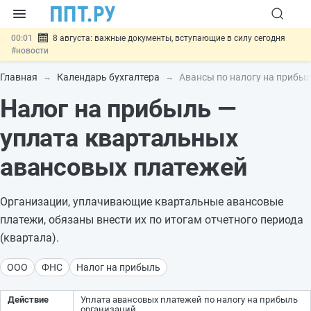
00:01
8 августа: важные документы, вступающие в силу сегодня
#новости
07.08
Подписан закон о блокировке продажи опасных товаров через
«Честный знак»
#новости
Главная
Календарь бухгалтера
Авансы по налогу на прибыл
07.08
Дистанционную работу беременных пропишут в ТК РФ
#новости
Налог на прибыль —
07.08
Госпошлину за устранение ошибок в документах предлагают
отменить
#новости
уплата квартальных
07.08
Важно
Разработают единые критерии трудовых и ГПХ-
отношений
#новости
авансовых платежей
Организации, уплачивающие квартальные авансовые
платежи, обязаны внести их по итогам отчетного периода
(квартала).
ООО
ФНС
Налог на прибыль
Действие
Уплата авансовых платежей по налогу на прибыль
организаций.