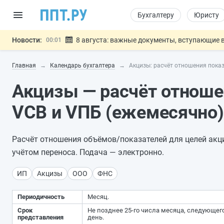
Бухгалтеру
Юристу
Новости:
8 августа: важные документы, вступающие в
00:01
Подписан закон о блокировке продажи опасны
07.08
Главная
Календарь бухгалтера
Акцизы: расчёт отношения пока
Дистанционную работу беременных пропишут 
07.08
Госпошлину за устранение ошибок в документ
07.08
Акцизы — расчёт отноше
Разработают единые критерии труд
07.08
Важно
VСВ и VПБ (ежемесячно)
Расчёт отношения объёмов/показателей для целей акциз
учётом переноса. Подача — электронно.
ИП
Акцизы
ООО
ФНС
Периодичность
Месяц.
Срок
Не позднее 25-го числа месяца, следующе
представления
день.