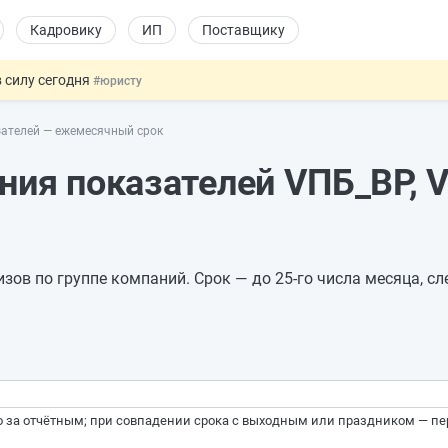
Кадровику
ИП
Поставщику
 силу сегодня
#юристу
х товаров через «Честный знак»
#юристу
зателей — ежемесячный срок
в ТК РФ
#кадровику
ах предлагают отменить
#физлицу
ния показателей VПБ_ВР, V
овых и ГПХ-отношений
#кадровику
ов по группе компаний. Срок — до 25-го числа месяца, сл
го за отчётным; при совпадении срока с выходным или праздником — п