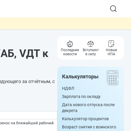
АБ, VДТ к
Последние
Вступают
Новые
новости
в силу
НПА
Калькуляторы
едующего за отчётным, с
НДФЛ
Зарплата по окладу
Дата нового отпуска после
декрета
Калькулятор процентов
еренос на ближайший рабочий
Возраст снятия с воинского