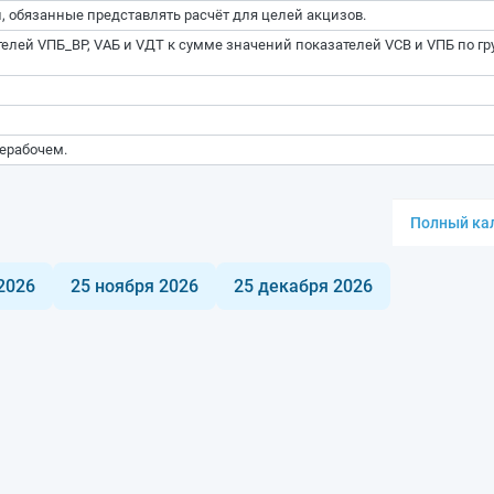
 обязанные представлять расчёт для целей акцизов.
лей VПБ_ВР, VАБ и VДТ к сумме значений показателей VСВ и VПБ по гр
ерабочем.
Полный кал
2026
25 ноября 2026
25 декабря 2026