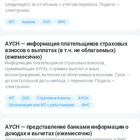
следующего за отчётным, с учётом переноса. Подача —
электронно.
ИП
Акцизы
ООО
ФНС
АУСН — информация плательщиков страховых
взносов о выплатах (в т.ч. не облагаемых)
(ежемесячно)
Информация плательщиков страховых взносов,
применяющих АУСН, о суммах выплат и иных
вознаграждений, включая не облагаемые взносами. Срок —
до контрольной даты месяца, с переносом. Подача —
электронно.
ИП
ООО
Страховые взносы
АУСН
Организация или ИП с работниками
ФНС
АУСН — представление банками информации о
доходах и вычетах (ежемесячно)
Уполномоченные кредитные организации передают в ФНС