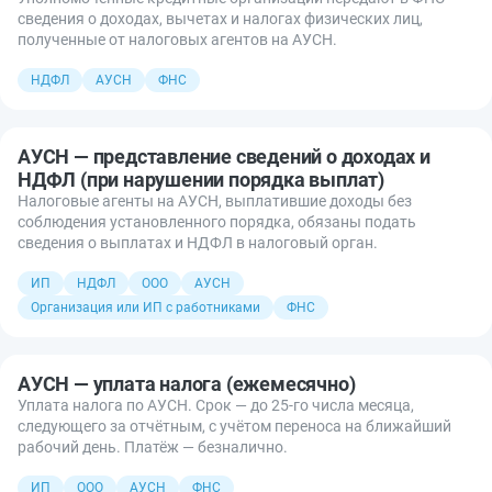
сведения о доходах, вычетах и налогах физических лиц,
полученные от налоговых агентов на АУСН.
НДФЛ
АУСН
ФНС
АУСН — представление сведений о доходах и
НДФЛ (при нарушении порядка выплат)
Налоговые агенты на АУСН, выплатившие доходы без
соблюдения установленного порядка, обязаны подать
сведения о выплатах и НДФЛ в налоговый орган.
ИП
НДФЛ
ООО
АУСН
Организация или ИП с работниками
ФНС
АУСН — уплата налога (ежемесячно)
Уплата налога по АУСН. Срок — до 25-го числа месяца,
следующего за отчётным, с учётом переноса на ближайший
рабочий день. Платёж — безналично.
ИП
ООО
АУСН
ФНС