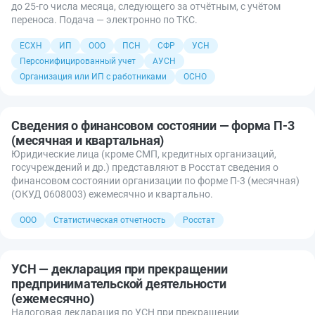
до 25-го числа месяца, следующего за отчётным, с учётом
переноса. Подача — электронно по ТКС.
ЕСХН
ИП
ООО
ПСН
СФР
УСН
Персонифицированный учет
АУСН
Организация или ИП с работниками
ОСНО
Сведения о финансовом состоянии — форма П-3
(месячная и квартальная)
Юридические лица (кроме СМП, кредитных организаций,
госучреждений и др.) представляют в Росстат сведения о
финансовом состоянии организации по форме П-3 (месячная)
(ОКУД 0608003) ежемесячно и квартально.
ООО
Статистическая отчетность
Росстат
УСН — декларация при прекращении
предпринимательской деятельности
(ежемесячно)
Налоговая декларация по УСН при прекращении