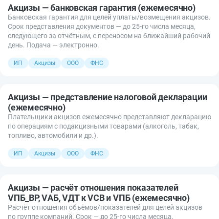
Акцизы — банковская гарантия (ежемесячно)
Банковская гарантия для целей уплаты/возмещения акцизов.
Срок представления документов — до 25-го числа месяца,
следующего за отчётным, с переносом на ближайший рабочий
день. Подача — электронно.
ИП
Акцизы
ООО
ФНС
Акцизы — представление налоговой декларации
(ежемесячно)
Плательщики акцизов ежемесячно представляют декларацию
по операциям с подакцизными товарами (алкоголь, табак,
топливо, автомобили и др.).
ИП
Акцизы
ООО
ФНС
Акцизы — расчёт отношения показателей
VПБ_ВР, VАБ, VДТ к VСВ и VПБ (ежемесячно)
Расчёт отношения объёмов/показателей для целей акцизов
по группе компаний. Срок — до 25-го числа месяца,