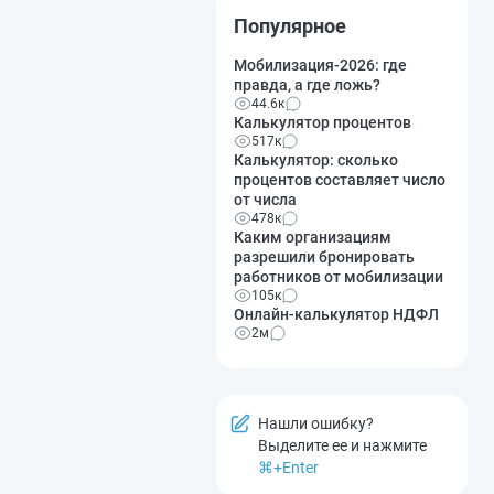
Популярное
Мобилизация-2026: где
правда, а где ложь?
44.6к
Калькулятор процентов
517к
Калькулятор: сколько
процентов составляет число
от числа
478к
Каким организациям
разрешили бронировать
работников от мобилизации
105к
Онлайн-калькулятор НДФЛ
2м
Нашли ошибку?
Выделите ее и нажмите
⌘+Enter