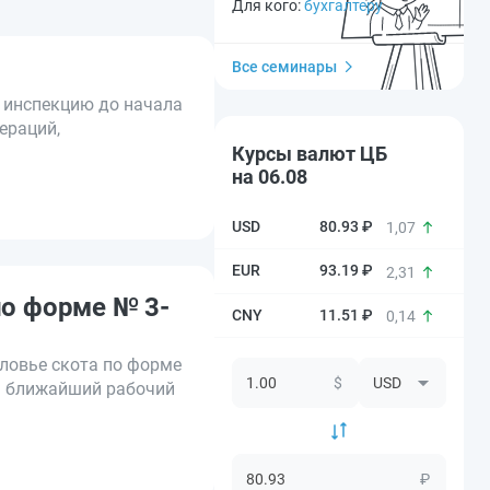
Для кого:
бухгалтеру
Все семинары
 инспекцию до начала
ераций,
Курсы валют ЦБ
на 06.08
80.93 ₽
1,07
93.19 ₽
2,31
по форме № 3-
11.51 ₽
0,14
оловье скота по форме
$
на ближайший рабочий
₽