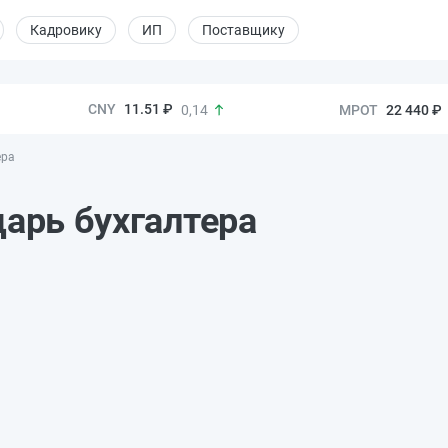
Кадровику
ИП
Поставщику
11.51 ₽
22 440 ₽
0,14
ера
дарь бухгалтера