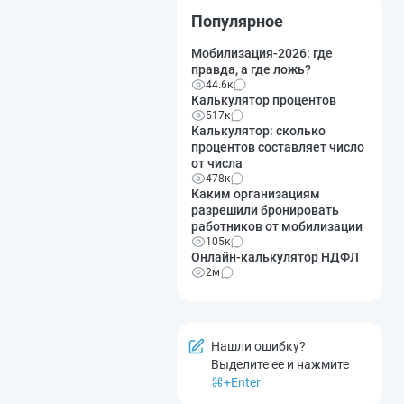
Популярное
Мобилизация-2026: где
правда, а где ложь?
44.6к
Калькулятор процентов
517к
Калькулятор: сколько
процентов составляет число
от числа
478к
Каким организациям
разрешили бронировать
работников от мобилизации
105к
Онлайн-калькулятор НДФЛ
2м
Нашли ошибку?
Выделите ее и нажмите
⌘+Enter