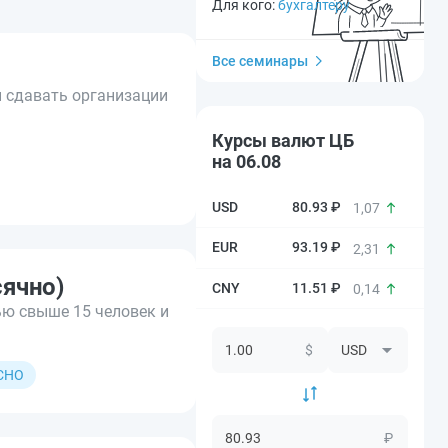
Для кого:
бухгалтеру
Все семинары
ы сдавать организации
Курсы валют ЦБ
на 06.08
80.93 ₽
1,07
93.19 ₽
2,31
сячно)
11.51 ₽
0,14
ью свыше 15 человек и
$
СНО
₽