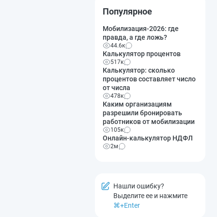
Популярное
Мобилизация-2026: где
правда, а где ложь?
44.6к
Калькулятор процентов
517к
Калькулятор: сколько
процентов составляет число
от числа
478к
Каким организациям
разрешили бронировать
работников от мобилизации
105к
Онлайн-калькулятор НДФЛ
2м
Нашли ошибку?
Выделите ее и нажмите
⌘+Enter