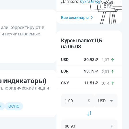
Для кого:
бухгалтеру
Все семинары
или корректируют в
е и неучитываемые
Курсы валют ЦБ
на 06.08
80.93 ₽
1,07
93.19 ₽
2,31
е индикаторы)
11.51 ₽
0,14
ть юридические лица и
$
и
ОСНО
₽