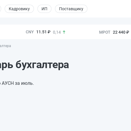
Кадровику
ИП
Поставщику
11.51 ₽
22 440 ₽
0,14
галтера
арь бухгалтера
о АУСН за июль.