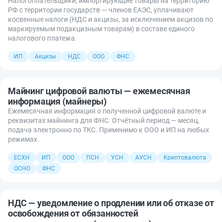
Налогоплательщики, импортирующие товары на территорию
РФ с территории государств — членов ЕАЭС, уплачивают
косвенные налоги (НДС и акцизы, за исключением акцизов по
маркируемым подакцизным товарам) в составе единого
налогового платежа.
ИП
Акцизы
НДС
ООО
ФНС
Майнинг цифровой валюты — ежемесячная
информация (майнеры)
Ежемесячная информация о полученной цифровой валюте и
реквизитах майнинга для ФНС. Отчётный период — месяц,
подача электронно по ТКС. Применимо к ООО и ИП на любых
режимах.
ЕСХН
ИП
ООО
ПСН
УСН
АУСН
Криптовалюта
ОСНО
ФНС
НДС — уведомление о продлении или об отказе от
освобождения от обязанностей