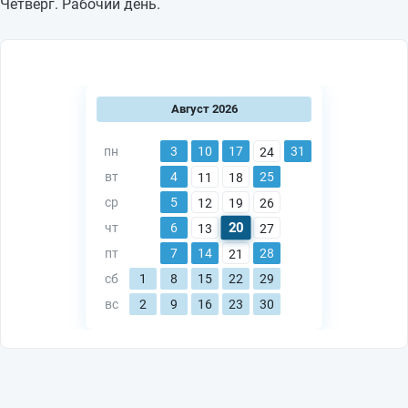
Четверг. Рабочий день.
Август 2026
пн
3
10
17
31
24
вт
4
25
11
18
ср
5
12
19
26
20
чт
6
13
27
пт
7
14
28
21
сб
1
8
15
22
29
вс
2
9
16
23
30