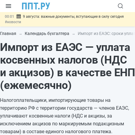
00:01
9 августа: важные документы, вступающие в силу сегодня
#новости
07.08
Подписан закон о блокировке продажи опасных товаров через
«Честный знак»
#новости
Главная
Календарь бухгалтера
Импорт из ЕАЭС: сроки упла
07.08
Дистанционную работу беременных пропишут в ТК РФ
#новости
Импорт из ЕАЭС — уплата
07.08
Госпошлину за устранение ошибок в документах предлагают
отменить
#новости
косвенных налогов (НДС
07.08
Важно
Разработают единые критерии трудовых и ГПХ-
отношений
#новости
и акцизов) в качестве ЕНП
(ежемесячно)
Налогоплательщики, импортирующие товары на
территорию РФ с территории государств — членов ЕАЭС,
уплачивают косвенные налоги (НДС и акцизы, за
исключением акцизов по маркируемым подакцизным
товарам) в составе единого налогового платежа.