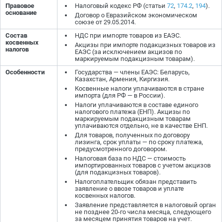
Правовое
Налоговый кодекс РФ (статьи
72
,
174.2
,
194
).
основание
Договор о Евразийском экономическом
союзе от 29.05.2014.
Состав
НДС при импорте товаров из ЕАЭС.
косвенных
Акцизы при импорте подакцизных товаров из
налогов
ЕАЭС (за исключением акцизов по
маркируемым подакцизным товарам).
Особенности
Государства — члены ЕАЭС: Беларусь,
Казахстан, Армения, Киргизия.
Косвенные налоги уплачиваются в стране
импорта (для РФ — в России).
Налоги уплачиваются в составе единого
налогового платежа (ЕНП). Акцизы по
маркируемым подакцизным товарам
уплачиваются отдельно, не в качестве ЕНП.
Для товаров, полученных по договору
лизинга, срок уплаты — по сроку платежа,
предусмотренного договором.
Налоговая база по НДС — стоимость
импортированных товаров с учетом акцизов
(для подакцизных товаров).
Налогоплательщик обязан представить
заявление о ввозе товаров и уплате
косвенных налогов.
Заявление представляется в налоговый орган
не позднее 20-го числа месяца, следующего
за месяцем принятия товаров на учет.