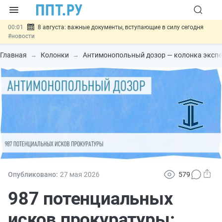
00:01
8 августа: важные документы, вступающие в силу сегодня
#новости
07.08
Подписан закон о блокировке продажи опасных товаров через
«Честный знак»
#новости
Главная
Колонки
Антимонопольный дозор — колонка эксп
07.08
Дистанционную работу беременных пропишут в ТК РФ
#новости
07.08
Госпошлину за устранение ошибок в документах предлагают
отменить
#новости
07.08
Важно
Разработают единые критерии трудовых и ГПХ-
отношений
#новости
Опубликовано:
27 мая 2026
579
987 потенциальных
исков прокуратуры: