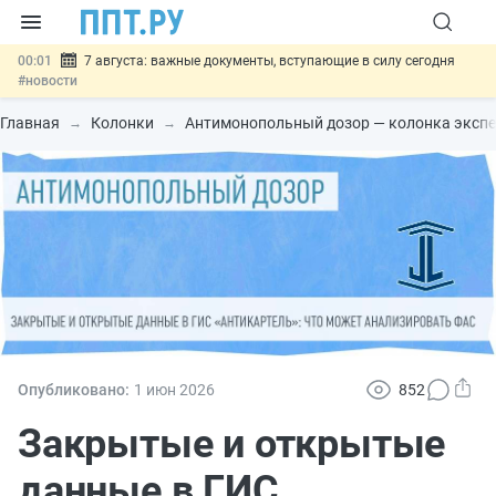
00:01
7 августа: важные документы, вступающие в силу сегодня
#новости
06.08
Минпромторг предложил запретить смешанные лоты
электроники в госзакупках
#новости
Главная
Колонки
Антимонопольный дозор — колонка эксп
06.08
Подписан указ об отмене спецрежима для вкладов физлиц из
недружественных стран
#новости
06.08
Возврат денег за риелторские услуги при недействительных
сделках: инициатива
#новости
06.08
Важно
Обеспечительный платёж СПОТ могут заменить
банковской гарантией
#новости
Опубликовано:
1 июн
2026
852
Закрытые и открытые
данные в ГИС