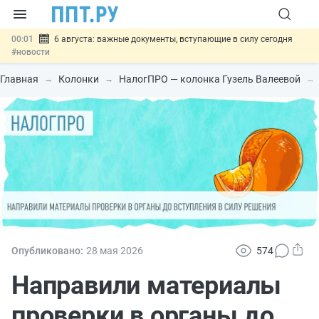
00:01
6 августа: важные документы, вступающие в силу сегодня
#новости
05.08
Обновили сообщения НПФ о договорах НПО и долгосрочных
сбережений
#новости
Главная
Колонки
НалогПРО — колонка Гузель Валеевой
05.08
Мигрантам с судимостью запретят получать ВНЖ и
гражданство: закон подписан
#новости
05.08
Систему страхования вкладов распространили на электронные
кошельки
#новости
05.08
Важно
Подписан закон об упрощении госзакупок по 44-ФЗ
#новости
Опубликовано:
28 мая 2026
574
Направили материалы
проверки в органы до