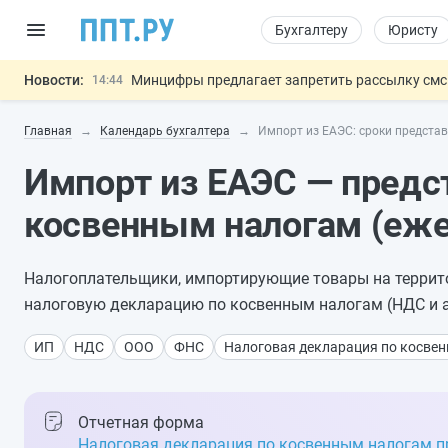
Бухгалтеру
Юристу
Новости:
Минцифры предлагает запретить рассылку смс
14:44
Основания для выдворения иностранцев из Ро
14:02
Главная
Календарь бухгалтера
Импорт из ЕАЭС: сроки предста
Могут разрешить использование персональных
13:16
Губернаторам дадут право вводить разрешите
12:42
Импорт из ЕАЭС — предс
Разработают единые критерии труд
11:31
Важно
косвенным налогам (еж
Налогоплательщики, импортирующие товары на террито
налоговую декларацию по косвенным налогам (НДС и 
ИП
НДС
ООО
ФНС
Налоговая декларация по косвен
Отчетная форма
Налоговая декларация по косвенным налогам п