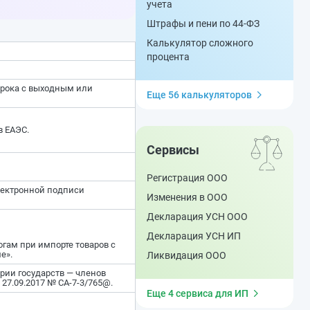
учета
Штрафы и пени по 44-ФЗ
Калькулятор сложного
процента
срока с выходным или
Еще 56 калькуляторов
 ЕАЭС.
Сервисы
Регистрация ООО
лектронной подписи
Изменения в ООО
Декларация УСН ООО
Декларация УСН ИП
гам при импорте товаров с
е».
Ликвидация ООО
рии государств — членов
27.09.2017 № СА-7-3/765@.
Еще 4 сервиса для ИП