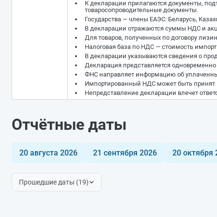
К декларации прилагаются документы, подт
товаросопроводительные документы.
Государства — члены ЕАЭС: Беларусь, Казах
В декларации отражаются суммы НДС и акц
Для товаров, полученных по договору лизин
Налоговая база по НДС — стоимость импорт
В декларации указываются сведения о прода
Декларация представляется одновременно 
ФНС направляет информацию об уплаченных
Импортированный НДС может быть принят к
Непредставление декларации влечет ответст
Отчётные даты
20 августа 2026
21 сентября 2026
20 октября 
Прошедшие даты (19)