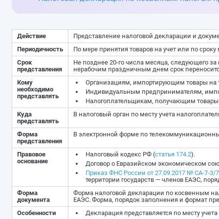
Действие
Представление налоговой декларации и докум
Периодичность
По мере принятия товаров на учет или по сроку
Срок
Не позднее 20-го числа месяца, следующего за
представления
нерабочим праздничным днем срок переносит
Кому
Организациям, импортирующим товары на т
необходимо
Индивидуальным предпринимателям, импорт
представлять
Налогоплательщикам, получающим товары п
Куда
В налоговый орган по месту учета налогоплате
представлять
Форма
В электронной форме по телекоммуникационн
представления
Правовое
Налоговый кодекс РФ (
статья 174.2
).
основание
Договор о Евразийском экономическом союз
Приказ ФНС России от 27.09.2017 № СА-7-3/
территории государств — членов ЕАЭС, поря
Форма
Форма налоговой декларации по косвенным нало
документа
ЕАЭС. Форма, порядок заполнения и формат пр
Особенности
Декларация представляется по месту учета