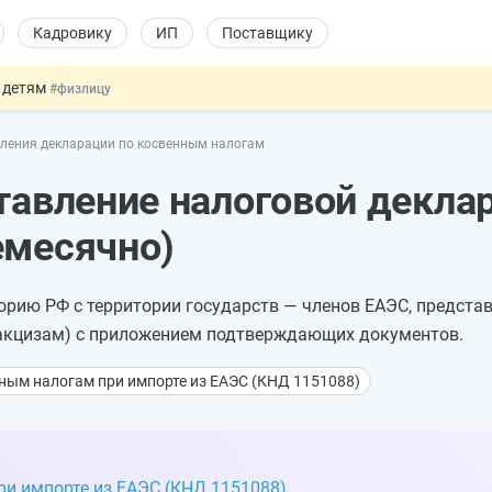
Кадровику
ИП
Поставщику
 детям
#физлицу
ссии стало больше
#кадровику
вления декларации по косвенным налогам
 данных россиян для обучения ИИ
#юристу
льный учёт иностранцев
#кадровику
тавление налоговой декла
овых и ГПХ-отношений
#кадровику
емесячно)
рию РФ с территории государств — членов ЕАЭС, предста
акцизам) с приложением подтверждающих документов.
ным налогам при импорте из ЕАЭС (КНД 1151088)
ри импорте из ЕАЭС (КНД 1151088)