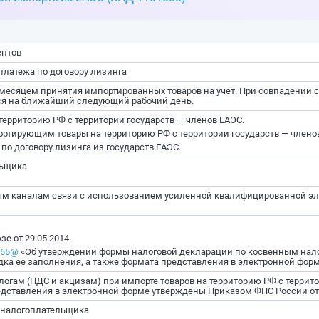
ентов
 платежа по договору лизинга
 месяцем принятия импортированных товаров на учет. При совпадении 
ся на ближайший следующий рабочий день.
ерриторию РФ с территории государств — членов ЕАЭС.
ирующим товары на территорию РФ с территории государств — членов
о договору лизинга из государств ЕАЭС.
льщика
ым каналам связи с использованием усиленной квалифицированной э
е от 29.05.2014.
765@
«Об утверждении формы налоговой декларации по косвенным нало
дка ее заполнения, а также формата представления в электронной форм
гам (НДС и акцизам) при импорте товаров на территорию РФ с террито
едставления в электронной форме утверждены Приказом ФНС России от 
 налогоплательщика.