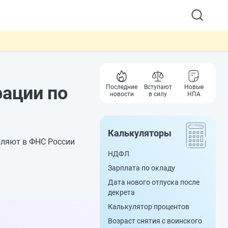
рации по
Последние
Вступают
Новые
новости
в силу
НПА
Калькуляторы
вляют в ФНС России
НДФЛ
Зарплата по окладу
Дата нового отпуска после
декрета
Калькулятор процентов
Возраст снятия с воинского