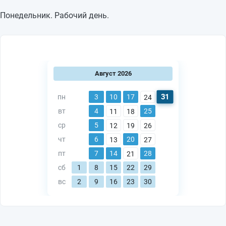
Понедельник. Рабочий день.
Август 2026
31
пн
3
10
17
24
вт
4
25
11
18
ср
5
12
19
26
чт
6
20
13
27
пт
7
14
28
21
сб
1
8
15
22
29
вс
2
9
16
23
30