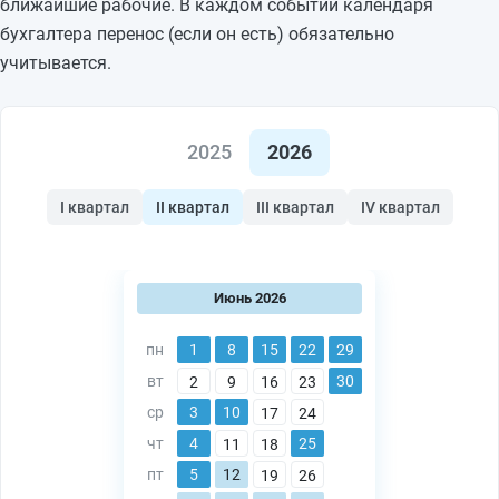
ближайшие рабочие. В каждом событии календаря
бухгалтера перенос (если он есть) обязательно
учитывается.
2025
2026
I квартал
II квартал
III квартал
IV квартал
Июнь 2026
пн
1
8
15
22
29
вт
30
2
9
16
23
ср
3
10
17
24
чт
4
25
11
18
пт
5
12
19
26