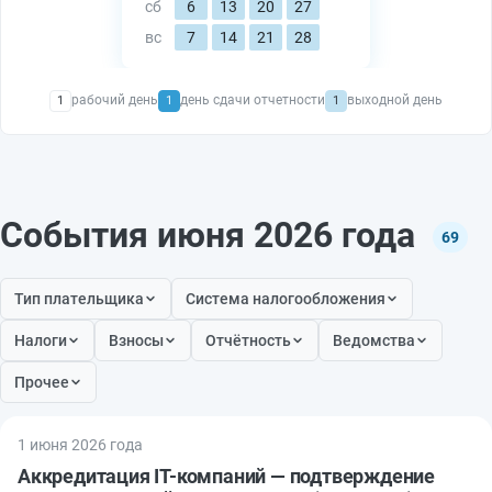
сб
6
13
20
27
вс
7
14
21
28
рабочий день
день сдачи отчетности
выходной день
1
1
1
События июня 2026 года
69
Тип плательщика
Система налогообложения
Налоги
Взносы
Отчётность
Ведомства
Прочее
1 июня 2026 года
Аккредитация IT-компаний — подтверждение