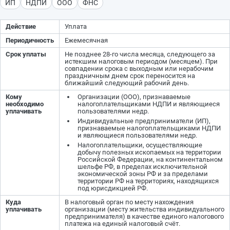
ИП
НДПИ
ООО
ФНС
Действие
Уплата
Периодичность
Ежемесячная
Срок уплаты
Не позднее 28-го числа месяца, следующего за
истекшим налоговым периодом (месяцем). При
совпадении срока с выходным или нерабочим
праздничным днем срок переносится на
ближайший следующий рабочий день.
Кому
Организации (ООО), признаваемые
необходимо
налогоплательщиками НДПИ и являющиеся
уплачивать
пользователями недр.
Индивидуальные предприниматели (ИП),
признаваемые налогоплательщиками НДПИ
и являющиеся пользователями недр.
Налогоплательщики, осуществляющие
добычу полезных ископаемых на территории
Российской Федерации, на континентальном
шельфе РФ, в пределах исключительной
экономической зоны РФ и за пределами
территории РФ на территориях, находящихся
под юрисдикцией РФ.
Куда
В налоговый орган по месту нахождения
уплачивать
организации (месту жительства индивидуального
предпринимателя) в качестве единого налогового
платежа на единый налоговый счёт.