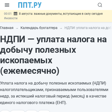
00:01
8 августа: важные документы, вступающие в силу сегодня
#новости
07.08
Подписан закон о блокировке продажи опасных товаров через
«Честный знак»
#новости
Главная
Календарь бухгалтера
НДПИ: уплата налога на до
07.08
Дистанционную работу беременных пропишут в ТК РФ
#новости
НДПИ — уплата налога на
07.08
Госпошлину за устранение ошибок в документах предлагают
отменить
#новости
добычу полезных
07.08
Важно
Разработают единые критерии трудовых и ГПХ-
отношений
#новости
ископаемых
(ежемесячно)
Уплата налога на добычу полезных ископаемых (НДПИ)
налогоплательщиками, признаваемыми пользователями
недр, за истекший налоговый период (месяц) в качестве
единого налогового платежа (ЕНП).