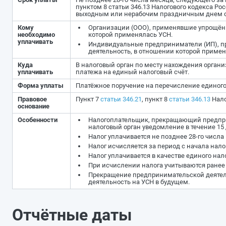
пунктом 8 статьи 346.13 Налогового кодекса Р
выходным или нерабочим праздничным днем с
Кому
Организации (ООО), применявшие упрощён
необходимо
которой применялась УСН.
уплачивать
Индивидуальные предприниматели (ИП), 
деятельность, в отношении которой примен
Куда
В налоговый орган по месту нахождения органи
уплачивать
платежа на единый налоговый счёт.
Форма уплаты
Платёжное поручение на перечисление единого
Правовое
Пункт 7
статьи 346.21
, пункт 8
статьи 346.13
Нало
основание
Особенности
Налогоплательщик, прекращающий предприн
налоговый орган уведомление в течение 15
Налог уплачивается не позднее 28-го числ
Налог исчисляется за период с начала нало
Налог уплачивается в качестве единого нал
При исчислении налога учитываются ранее
Прекращение предпринимательской деятель
деятельность на УСН в будущем.
Отчётные даты