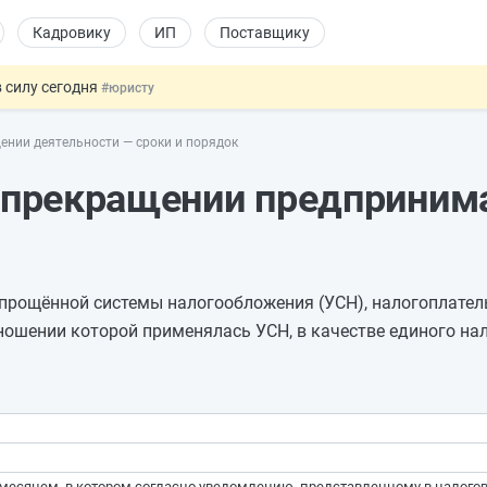
Кадровику
ИП
Поставщику
 силу сегодня
#юристу
х товаров через «Честный знак»
#юристу
ении деятельности — сроки и порядок
в ТК РФ
#кадровику
ах предлагают отменить
#физлицу
и прекращении предприним
овых и ГПХ-отношений
#кадровику
 упрощённой системы налогообложения (УСН), налогоплате
ошении которой применялась УСН, в качестве единого нал
 месяцем, в котором согласно уведомлению, представленному в налогов