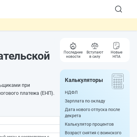
ательской
Последние
Вступают
Новые
новости
в силу
НПА
Калькуляторы
льщиками при
НДФЛ
огового платежа (ЕНП).
Зарплата по окладу
Дата нового отпуска после
декрета
Калькулятор процентов
Возраст снятия с воинского
ый орган в соответствии с