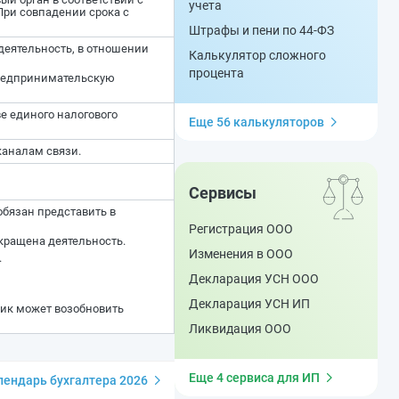
учета
При совпадении срока с
Штрафы и пени по 44-ФЗ
еятельность, в отношении
Калькулятор сложного
процента
редпринимательскую
е единого налогового
Еще 56 калькуляторов
каналам связи.
Сервисы
бязан представить в
Регистрация ООО
кращена деятельность.
Изменения в ООО
.
Декларация УСН ООО
Декларация УСН ИП
щик может возобновить
Ликвидация ООО
Еще 4 сервиса для ИП
ендарь бухгалтера 2026