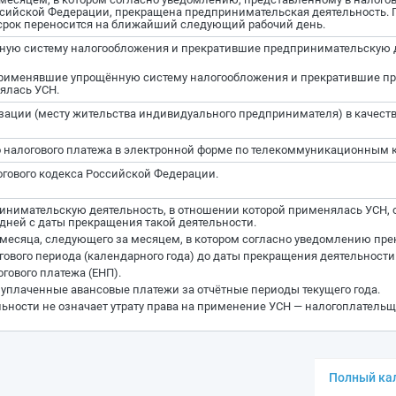
оссийской Федерации, прекращена предпринимательская деятельность. 
рок переносится на ближайший следующий рабочий день.
ную систему налогообложения и прекратившие предпринимательскую д
применявшие упрощённую систему налогообложения и прекратившие п
ялась УСН.
зации (месту жительства индивидуального предпринимателя) в качеств
 налогового платежа в электронной форме по телекоммуникационным 
гового кодекса Российской Федерации.
имательскую деятельность, в отношении которой применялась УСН, о
 дней с даты прекращения такой деятельности.
а месяца, следующего за месяцем, в котором согласно уведомлению пре
гового периода (календарного года) до даты прекращения деятельности
огового платежа (ЕНП).
 уплаченные авансовые платежи за отчётные периоды текущего года.
ности не означает утрату права на применение УСН — налогоплатель
Полный кал