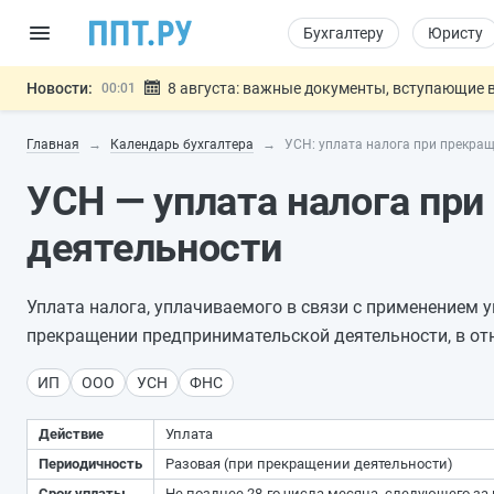
Бухгалтеру
Юристу
Новости:
8 августа: важные документы, вступающие в
00:01
Подписан закон о блокировке продажи опасны
07.08
Главная
Календарь бухгалтера
УСН: уплата налога при прекращ
Дистанционную работу беременных пропишут 
07.08
Госпошлину за устранение ошибок в документ
07.08
УСН — уплата налога пр
Разработают единые критерии труд
07.08
Важно
деятельности
Уплата налога, уплачиваемого в связи с применением
прекращении предпринимательской деятельности, в отн
ИП
ООО
УСН
ФНС
Действие
Уплата
Периодичность
Разовая (при прекращении деятельности)
Срок уплаты
Не позднее 28-го числа месяца, следующего за