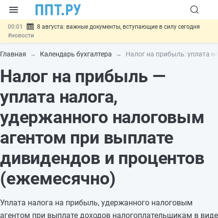
00:01
8 августа: важные документы, вступающие в силу сегодня
#новости
07.08
Подписан закон о блокировке продажи опасных товаров через
«Честный знак»
#новости
Главная
Календарь бухгалтера
Налог на прибыль: уплата н
07.08
Дистанционную работу беременных пропишут в ТК РФ
#новости
Налог на прибыль —
07.08
Госпошлину за устранение ошибок в документах предлагают
отменить
#новости
уплата налога,
07.08
Важно
Разработают единые критерии трудовых и ГПХ-
отношений
#новости
удержанного налоговым
агентом при выплате
дивидендов и процентов
(ежемесячно)
Уплата налога на прибыль, удержанного налоговым
агентом при выплате доходов налогоплательщикам в виде