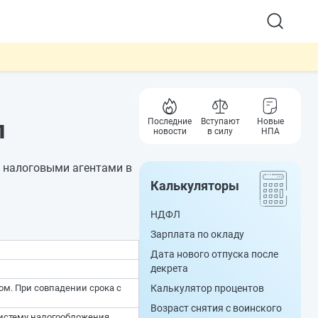
л
Последние
Вступают
Новые
новости
в силу
НПА
и налоговыми агентами в
Калькуляторы
НДФЛ
Зарплата по окладу
Дата нового отпуска после
декрета
ом. При совпадении срока с
Калькулятор процентов
Возраст снятия с воинского
истему налогообложения.