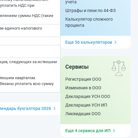
учета
 уплатить НДС при
Штрафы и пени по 44-ФЗ
делением суммы НДС (такие
Калькулятор сложного
процента
ве единого налогового
Еще 56 калькуляторов
сяцев, следующих за истекшим
Сервисы
стекшим кварталом.
Регистрация ООО
бязаны уплатить всю сумму
Изменения в ООО
Декларация УСН ООО
Декларация УСН ИП
ендарь бухгалтера 2026
Ликвидация ООО
Еще 4 сервиса для ИП