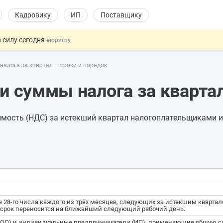
Кадровику
ИП
Поставщику
 силу сегодня
#юристу
х товаров через «Честный знак»
#юристу
налога за квартал — сроки и порядок
в ТК РФ
#кадровику
ах предлагают отменить
#физлицу
и суммы налога за кварта
овых и ГПХ-отношений
#кадровику
имость (НДС) за истекший квартал налогоплательщиками 
28-го числа каждого из трёх месяцев, следующих за истекшим квартал
рок переносится на ближайший следующий рабочий день.
ООО) и индивидуальные предприниматели (ИП), применяющие общую с