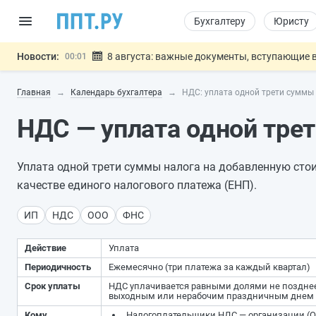
Бухгалтеру
Юристу
Новости:
8 августа: важные документы, вступающие в
00:01
Подписан закон о блокировке продажи опасны
07.08
Главная
Календарь бухгалтера
НДС: уплата одной трети суммы 
Дистанционную работу беременных пропишут 
07.08
Госпошлину за устранение ошибок в документ
07.08
НДС — уплата одной трет
Разработают единые критерии труд
07.08
Важно
Уплата одной трети суммы налога на добавленную сто
качестве единого налогового платежа (ЕНП).
ИП
НДС
ООО
ФНС
Действие
Уплата
Периодичность
Ежемесячно (три платежа за каждый квартал)
Срок уплаты
НДС уплачивается равными долями не позднее 
выходным или нерабочим праздничным днем с
Кому
Налогоплательщики НДС — организации (