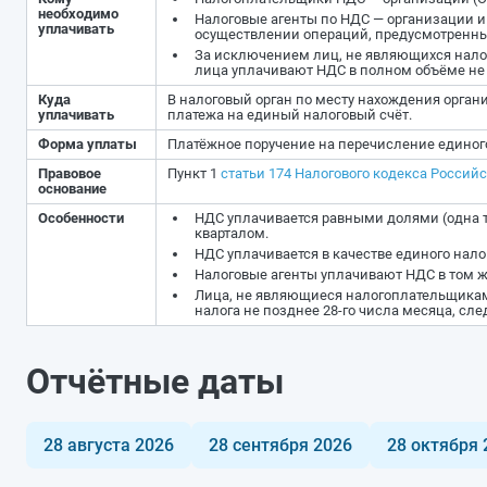
необходимо
Налоговые агенты по НДС — организации 
уплачивать
осуществлении операций, предусмотренных
За исключением лиц, не являющихся нало
лица уплачивают НДС в полном объёме не 
Куда
В налоговый орган по месту нахождения орган
уплачивать
платежа на единый налоговый счёт.
Форма уплаты
Платёжное поручение на перечисление единого
Правовое
Пункт 1
статьи 174 Налогового кодекса Россий
основание
Особенности
НДС уплачивается равными долями (одна т
кварталом.
НДС уплачивается в качестве единого нало
Налоговые агенты уплачивают НДС в том ж
Лица, не являющиеся налогоплательщикам
налога не позднее 28-го числа месяца, сл
Отчётные даты
28 августа 2026
28 сентября 2026
28 октября 