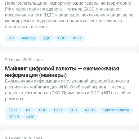
Налогоплательщики, импортирующие товары на территорию
РФ с территории государств — членов ЕАЭС, уплачивают
косвенные налоги (НДС и акцизы, за исключением акцизов по
маркируемым подакцизным товарам) в составе единого
налогового платежа.
ИП
Акцизы
НДС
ООО
ФНС
20 июля 2026 года
Майнинг цифровой валюты — ежемесячная
информация (майнеры)
Ежемесячная информация о полученной цифровой валюте и
реквизитах майнинга для ФНС. Отчётный период — месяц,
подача электронно по ТКС. Применимо к ООО и ИП на любых
режимах.
ЕСХН
ИП
ООО
ПСН
УСН
АУСН
Криптовалюта
ОСНО
ФНС
20 июля 2026 года