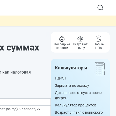
х суммах
Последние
Вступают
Новые
новости
в силу
НПА
Калькуляторы
к как налоговая
НДФЛ
Зарплата по окладу
Дата нового отпуска после
декрета
Калькулятор процентов
я (за год), 27 апреля, 27
Возраст снятия с воинского