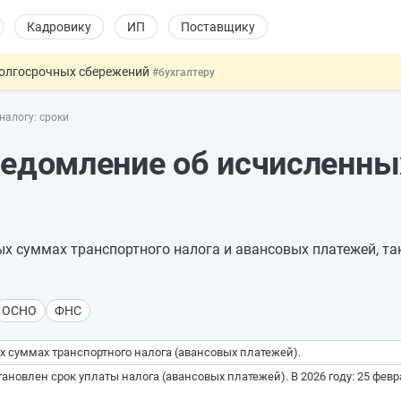
Кадровику
ИП
Поставщику
долгосрочных сбережений
#бухгалтеру
НЖ и гражданство: закон подписан
#физлицу
налогу: сроки
 на электронные кошельки
#бухгалтеру
и продлить до 2032 года
#кадровику
ведомление об исчисленны
купок по 44-ФЗ
#заказчику
х суммах транспортного налога и авансовых платежей, та
ОСНО
ФНС
 суммах транспортного налога (авансовых платежей).
ановлен срок уплаты налога (авансовых платежей). В 2026 году: 25 феврал