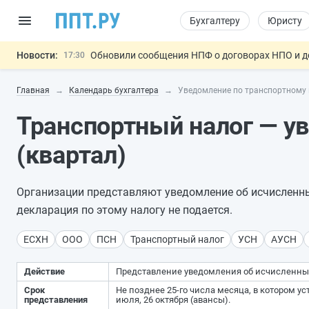
Бухгалтеру
Юристу
Новости:
Обновили сообщения НПФ о договорах НПО и 
17:30
Мигрантам с судимостью запретят получать В
17:03
Главная
Календарь бухгалтера
Уведомление по транспортному 
Систему страхования вкладов распространили
16:44
Правила противопожарного режима предложил
15:39
Транспортный налог — у
Подписан закон об упрощении госза
11:33
Важно
(квартал)
Организации представляют уведомление об исчисленны
декларация по этому налогу не подается.
ЕСХН
ООО
ПСН
Транспортный налог
УСН
АУСН
Действие
Представление уведомления об исчисленных
Срок
Не позднее 25-го числа месяца, в котором уст
представления
июля, 26 октября (авансы).