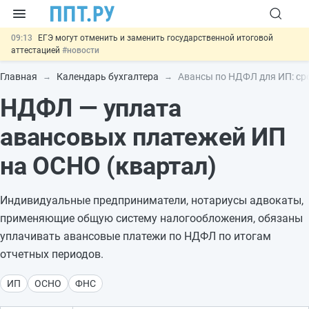
09:13
ЕГЭ могут отменить и заменить государственной итоговой
аттестацией
#новости
00:01
7 августа: важные документы, вступающие в силу сегодня
#новости
Главная
Календарь бухгалтера
Авансы по НДФЛ для ИП: ср
06.08
Минпромторг предложил запретить смешанные лоты
НДФЛ — уплата
электроники в госзакупках
#новости
06.08
Подписан указ об отмене спецрежима для вкладов физлиц из
недружественных стран
#новости
авансовых платежей ИП
06.08
Важно
Обеспечительный платёж СПОТ могут заменить
банковской гарантией
#новости
на ОСНО (квартал)
Индивидуальные предприниматели, нотариусы адвокаты,
применяющие общую систему налогообложения, обязаны
уплачивать авансовые платежи по НДФЛ по итогам
отчетных периодов.
ИП
ОСНО
ФНС