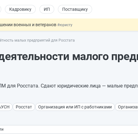
Кадровику
ИП
Поставщику
ошении военных и ветеранов
#юристу
в видеоиграх
#физлицу
ётность малых предприятий для Росстата
ой итоговой аттестацией
#физлицу
 силу сегодня
#юристу
деятельности малого пред
т заменить банковской гарантией
#бухгалтеру
ПМ для Росстата. Сдают юридические лица — малые предп
АУСН
Росстат
Организация или ИП с работниками
Организа
ти