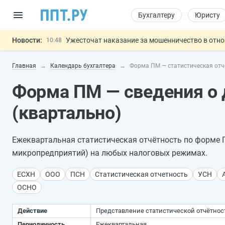
Бухгалтеру
Юристу
Новости:
Ужесточат наказание за мошенничество в отн
10:48
Введут маркировку и идентификацию игроков 
10:00
Главная
Календарь бухгалтера
Форма ПМ — статистическая отч
ЕГЭ могут отменить и заменить государственн
09:13
7 августа: важные документы, вступающие в
00:01
Форма ПМ — сведения о 
Обеспечительный платёж СПОТ могу
06.08
Важно
(квартально)
Ежеквартальная статистическая отчётность по форме 
микропредприятий) на любых налоговых режимах.
ЕСХН
ООО
ПСН
Статистическая отчетность
УСН
ОСНО
Действие
Представление статистической отчётнос
Периодичность
Ежеквартальная