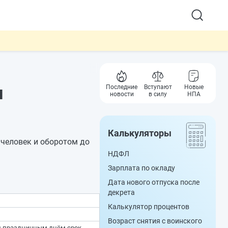
и
Последние
Вступают
Новые
новости
в силу
НПА
Калькуляторы
 человек и оборотом до
НДФЛ
Зарплата по окладу
Дата нового отпуска после
декрета
Калькулятор процентов
Возраст снятия с воинского
им праздничным днём срок