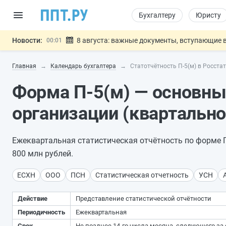
Бухгалтеру
Юристу
Новости:
8 августа: важные документы, вступающие в
00:01
Подписан закон о блокировке продажи опасны
07.08
Главная
Календарь бухгалтера
Статотчётность П-5(м) в Росста
Дистанционную работу беременных пропишут 
07.08
Госпошлину за устранение ошибок в документ
07.08
Форма П-5(м) — основны
Разработают единые критерии труд
07.08
Важно
организации (квартально
Ежеквартальная статистическая отчётность по форме П
800 млн рублей.
ЕСХН
ООО
ПСН
Статистическая отчетность
УСН
Действие
Представление статистической отчётности
Периодичность
Ежеквартальная
Срок
Не позднее 14-го числа месяца, следующего з