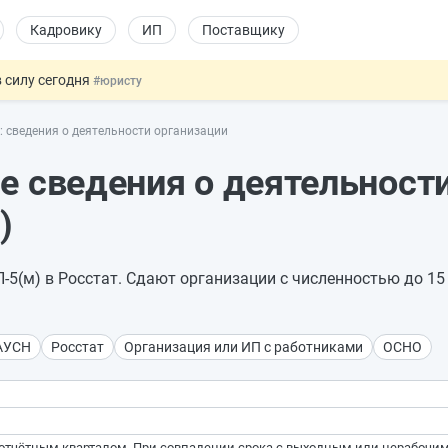
Кадровику
ИП
Поставщику
 силу сегодня
#юристу
х товаров через «Честный знак»
#юристу
т: сведения о деятельности организации
в ТК РФ
#кадровику
ах предлагают отменить
#физлицу
е сведения о деятельност
овых и ГПХ-отношений
#кадровику
)
-5(м) в Росстат. Сдают организации с численностью до 15
АУСН
Росстат
Организация или ИП с работниками
ОСНО
а отчётным кварталом. При совпадении срока с выходным или нерабоч