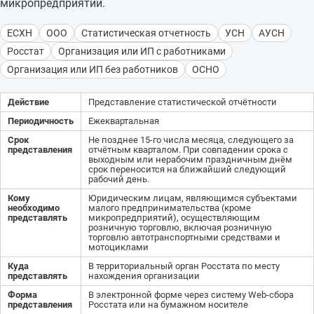
микропредприятий.
ЕСХН
ООО
Статистическая отчетность
УСН
АУСН
Росстат
Организация или ИП с работниками
Организация или ИП без работников
ОСНО
Действие
Представление статистической отчётности
Периодичность
Ежеквартальная
Срок
Не позднее 15-го числа месяца, следующего за
представления
отчётным кварталом. При совпадении срока с
выходным или нерабочим праздничным днём
срок переносится на ближайший следующий
рабочий день.
Кому
Юридическим лицам, являющимся субъектами
необходимо
малого предпринимательства (кроме
представлять
микропредприятий), осуществляющим
розничную торговлю, включая розничную
торговлю автотранспортными средствами и
мотоциклами
Куда
В территориальный орган Росстата по месту
представлять
нахождения организации
Форма
В электронной форме через систему Web-сбора
представления
Росстата или на бумажном носителе