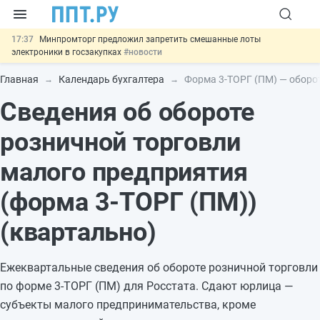
17:37
Минпромторг предложил запретить смешанные лоты
электроники в госзакупках
#новости
17:13
Подписан указ об отмене спецрежима для вкладов физлиц из
недружественных стран
#новости
Главная
Календарь бухгалтера
Форма 3-ТОРГ (ПМ) — оборо
16:30
Возврат денег за риелторские услуги при недействительных
Сведения об обороте
сделках: инициатива
#новости
15:51
МВД запускает автоматическое аннулирование патента
иностранцев за неуплату НДФЛ
#новости
розничной торговли
13:48
Важно
Обеспечительный платёж СПОТ могут заменить
банковской гарантией
#новости
малого предприятия
(форма 3-ТОРГ (ПМ))
(квартально)
Ежеквартальные сведения об обороте розничной торговли
по форме 3-ТОРГ (ПМ) для Росстата. Сдают юрлица —
субъекты малого предпринимательства, кроме