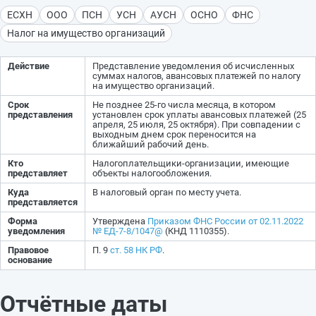
ЕСХН
ООО
ПСН
УСН
АУСН
ОСНО
ФНС
Налог на имущество организаций
Действие
Представление уведомления об исчисленных
суммах налогов, авансовых платежей по налогу
на имущество организаций.
Срок
Не позднее 25-го числа месяца, в котором
представления
установлен срок уплаты авансовых платежей (25
апреля, 25 июля, 25 октября). При совпадении с
выходным днем срок переносится на
ближайший рабочий день.
Кто
Налогоплательщики-организации, имеющие
представляет
объекты налогообложения.
Куда
В налоговый орган по месту учета.
представляется
Форма
Утверждена
Приказом ФНС России от 02.11.2022
уведомления
№ ЕД-7-8/1047@
(КНД 1110355).
Правовое
П. 9
ст. 58 НК РФ
.
основание
Отчётные даты