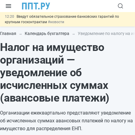
12:20
Введут обязательное страхование банковских гарантий по
крупным госконтрактам
#новости
11:12
Закон об ИИ синхронизируют с Гражданским кодексом
#новости
Главная
Календарь бухгалтера
Уведомление по налогу на и
10:08
Договоры займа под залог жилья предложили заверять у
Налог на имущество
нотариуса
#новости
00:01
10 августа: важные документы, вступающие в силу сегодня
#новости
организаций —
13:02
Важно
СФР переведёт обмен по пособиям в СЭДО на
платформу ГИС ЕЦП до 31 августа
#новости
уведомление об
исчисленных суммах
(авансовые платежи)
Организации ежеквартально представляют уведомление
об исчисленных суммах авансовых платежей по налогу на
имущество для распределения ЕНП.