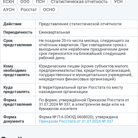
ЕСХН
ООО
ПСН
Статистическая отчетность
УСН
АУСН
Росстат
ОСНО
Действие
Представление статистической отчётности
Периодичность
Ежеквартальная
Срок
Не позднее 20-го числа месяца, следующего за
представления
отчётным кварталом. При совпадении срока с
выходным или нерабочим праздничным днем
срок переносится на ближайший следующий
рабочий день.
Кому
Юридическим лицам (кроме субъектов малого
необходимо
предпринимательства, кредитных организаций,
представлять
государственных и муниципальных учреждений,
некредитных финансовых организаций)
Куда
В территориальный орган Росстата по месту
представлять
нахождения организации
Форма
По форме, утверждённой Приказом Росстата от
представления
31.07.2024 № 337, в электронном виде или на
бумажном носителе
Форма
Форма № П-6 (ОКУД 0608020), утверждена
документа
Приказом Росстата от 31.07.2024 № 337