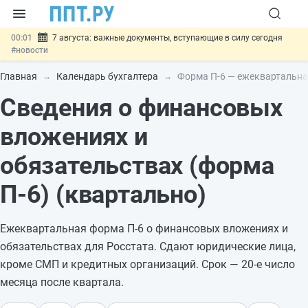
00:01
7 августа: важные документы, вступающие в силу сегодня
#новости
06.08
Минпромторг предложил запретить смешанные лоты
электроники в госзакупках
#новости
Главная
Календарь бухгалтера
Форма П-6 — ежеквартальная
06.08
Подписан указ об отмене спецрежима для вкладов физлиц из
Сведения о финансовых
недружественных стран
#новости
06.08
Возврат денег за риелторские услуги при недействительных
сделках: инициатива
#новости
вложениях и
06.08
Важно
Обеспечительный платёж СПОТ могут заменить
банковской гарантией
#новости
обязательствах (форма
П-6) (квартально)
Ежеквартальная форма П-6 о финансовых вложениях и
обязательствах для Росстата. Сдают юридические лица,
кроме СМП и кредитных организаций. Срок — 20-е число
месяца после квартала.