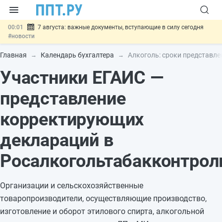
00:01
7 августа: важные документы, вступающие в силу сегодня
#новости
06.08
Минпромторг предложил запретить смешанные лоты электроники
в госзакупках
#новости
Главная
Календарь бухгалтера
Алкоголь: сроки представл
06.08
Подписан указ об отмене спецрежима для вкладов физлиц из
Участники ЕГАИС —
недружественных стран
#новости
06.08
Возврат денег за риелторские услуги при недействительных
сделках: инициатива
#новости
представление
06.08
Важно
Обеспечительный платёж СПОТ могут заменить
банковской гарантией
#новости
корректирующих
деклараций в
Росалкогольтабакконтрол
Организации и сельскохозяйственные
товаропроизводители, осуществляющие производство,
изготовление и оборот этилового спирта, алкогольной