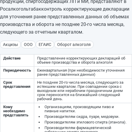
продукции, спиртосодержащих ЛП и МИ, представляют в
Росалкогольтабакконтроль корректирующие декларации
для уточнения ранее представленных данных об объемах
производства и оборота не позднее 20-го числа месяца,
следующего за отчетным кварталом.
Акцизы
ООО
ЕГАИС
Оборот алкоголя
Действие
Представление корректирующих деклараций об
объеме производства и оборота алкоголя
Периодичность
Ежеквартальная (при необходимости уточнения
ранее представленных данных)
Срок
Не позднее 20-го числа месяца, следующего за
представления
истекшим кварталом. При совпадении срока с
выходным или нерабочим праздничным днем
срок переносится на ближайший следующий
рабочий день.
Кому
Организациям, производящим пиво и
необходимо
пивные напитки.
представлять
Производителям сидра, пуаре, медовухи.
Производителям этилового спирта (этанола).
Производителям фармацевтической
субстанции спирта этилового.